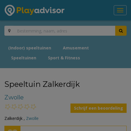
Toggl
navig
(Indoor) speeltuinen
Amusement
Speeltuinen
Sport & Fitness
Speeltuin Zalkerdijk
Zwolle
Schrijf een beoordeling
Zalkerdijk ,
Zwolle