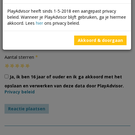
PlayAdvisor heeft sinds 1-5-2018 een aangepast privacy
beleid. Wanneer je PlayAdvisor blijft gebruiken, ga je hiermee
akkoord. Lees
hier
ons privacy beleid.
Foto's
Akkoord & doorgaan
*
Aantal sterren
Ja, ik ben 16 jaar of ouder en ik ga akkoord met het
opslaan en verwerken van deze data door PlayAdvisor.
Privacy beleid