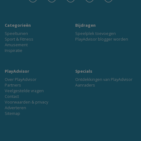
Categorieën
Bijdragen
Speeltuinen
Speelplek toevoegen
Sport & Fitness
PlayAdvisor blogger worden
Amusement
Inspiratie
PlayAdvisor
Specials
Over PlayAdvisor
Ontdekkingen van PlayAdvisor
Partners
Aanraders
Veelgestelde vragen
Contact
Voorwaarden & privacy
Adverteren
Sitemap