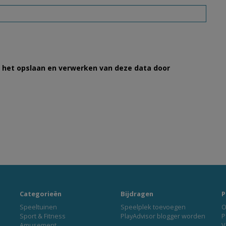
et het opslaan en verwerken van deze data door
Categorieën
Bijdragen
P
Speeltuinen
Speelplek toevoegen
O
Sport & Fitness
PlayAdvisor blogger worden
P
Amusement
V