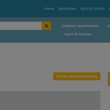
Home
Speeltuinen
Sport & Fitness
(Indoor) speeltuinen
Sport & Fitness
Schrijf een beoordeling