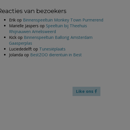
Reacties van bezoekers
Erik
op
Binnenspeeltuin Monkey Town Purmerend
Marielle Jaspers
op
Speeltuin bij Theehuis
Rhijnauwen Amelisweerd
Kick
op
Binnenspeeltuin Ballorig Amsterdam
Gaasperplas
Luciededelft
op
Tunesiëplaats
Jolanda
op
BestZOO dierentuin in Best
Like ons