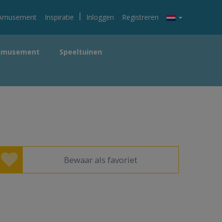
|
Amusement
Inspiratie
Inloggen
Registreren
Amusement
Speeltuinen
Bewaar als favoriet