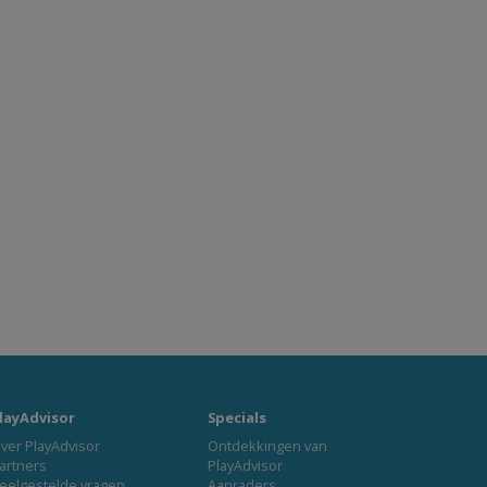
layAdvisor
Specials
ver PlayAdvisor
Ontdekkingen van
artners
PlayAdvisor
eelgestelde vragen
Aanraders