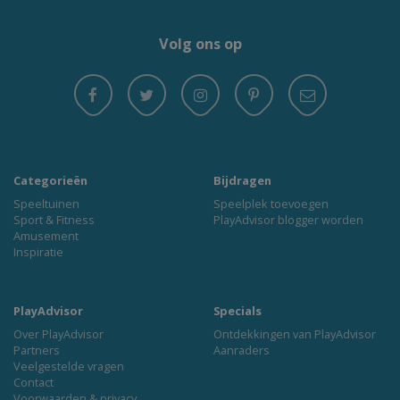
Volg ons op
Categorieën
Bijdragen
Speeltuinen
Speelplek toevoegen
Sport & Fitness
PlayAdvisor blogger worden
Amusement
Inspiratie
PlayAdvisor
Specials
Over PlayAdvisor
Ontdekkingen van PlayAdvisor
Partners
Aanraders
Veelgestelde vragen
Contact
Voorwaarden & privacy