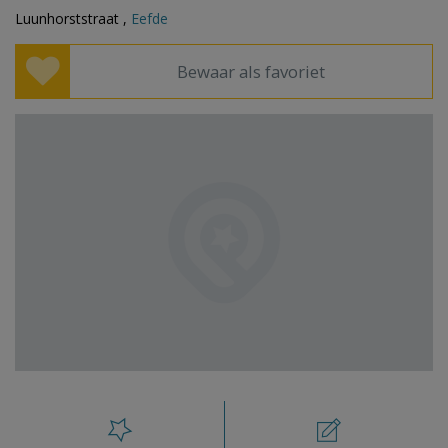
Luunhorststraat ,
Eefde
Bewaar als favoriet