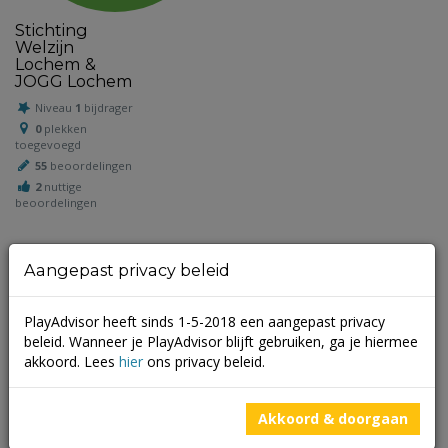
Stichting
Welzijn
Lochem &
JOGG Lochem
Niveau
1
bijdrager
0
plekken
toegevoegd
55
beoordelingen
2
nuttige
beoordelingen
Aangepast privacy beleid
Schrijf een beoordeling
PlayAdvisor heeft sinds 1-5-2018 een aangepast privacy
Je e-mailadres wordt niet gepubliceerd.
Vereiste velden zijn
beleid. Wanneer je PlayAdvisor blijft gebruiken, ga je hiermee
gemarkeerd met
*
akkoord. Lees
hier
ons privacy beleid.
Akkoord & doorgaan