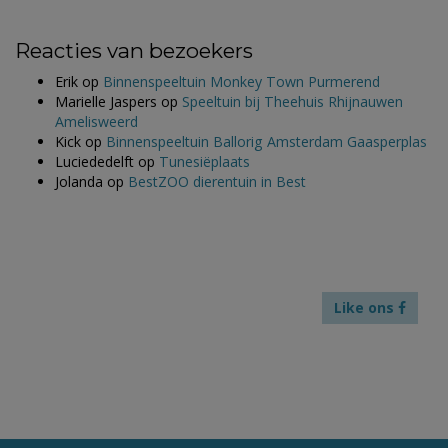
Reacties van bezoekers
Erik
op
Binnenspeeltuin Monkey Town Purmerend
Marielle Jaspers
op
Speeltuin bij Theehuis Rhijnauwen
Amelisweerd
Kick
op
Binnenspeeltuin Ballorig Amsterdam Gaasperplas
Luciededelft
op
Tunesiëplaats
Jolanda
op
BestZOO dierentuin in Best
Like ons