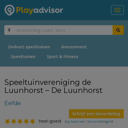
Toggl
navig
(Indoor) speeltuinen
Amusement
Speeltuinen
Sport & Fitness
Speeltuinvereniging de
Luunhorst – De Luunhorst
Eefde
Schrijf een beoordeling
heel goed
(
op basis van 1 beoordelingen
)