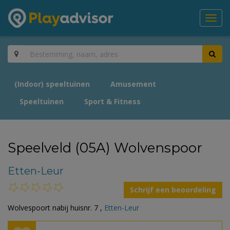
Toggl
navig
(Indoor) speeltuinen
Amusement
Speeltuinen
Sport & Fitness
Speelveld (05A) Wolvenspoor
Etten-Leur
Schrijf een beoordeling
Wolvespoort nabij huisnr. 7 ,
Etten-Leur