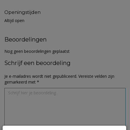
Openingstijden
Altijd open
Beoordelingen
Nog geen beoordelingen geplaatst
Schrijf een beoordeling
Je e-mailadres wordt niet gepubliceerd.
Vereiste velden zijn
gemarkeerd met
*