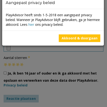
Aangepast privacy beleid
PlayAdvisor heeft sinds 1-5-2018 een aangepast privacy
beleid. Wanneer je PlayAdvisor blijft gebruiken, ga je hiermee
akkoord. Lees
hier
ons privacy beleid.
Foto's
Akkoord & doorgaan
*
Aantal sterren
Ja, ik ben 16 jaar of ouder en ik ga akkoord met het
opslaan en verwerken van deze data door PlayAdvisor.
Privacy beleid