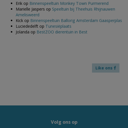
Erik
op
Binnenspeeltuin Monkey Town Purmerend
Marielle Jaspers
op
Speeltuin bij Theehuis Rhijnauwen
Amelisweerd
Kick
op
Binnenspeeltuin Ballorig Amsterdam Gaasperplas
Luciededelft
op
Tunesiëplaats
Jolanda
op
BestZOO dierentuin in Best
Like ons
Volg ons op