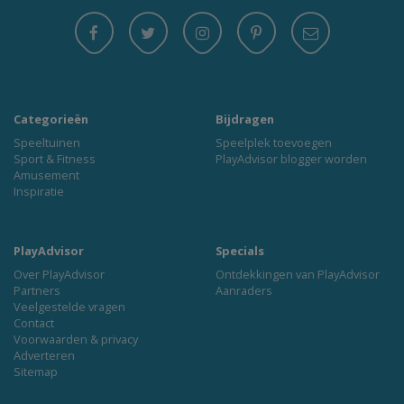
Categorieën
Bijdragen
Speeltuinen
Speelplek toevoegen
Sport & Fitness
PlayAdvisor blogger worden
Amusement
Inspiratie
PlayAdvisor
Specials
Over PlayAdvisor
Ontdekkingen van PlayAdvisor
Partners
Aanraders
Veelgestelde vragen
Contact
Voorwaarden & privacy
Adverteren
Sitemap