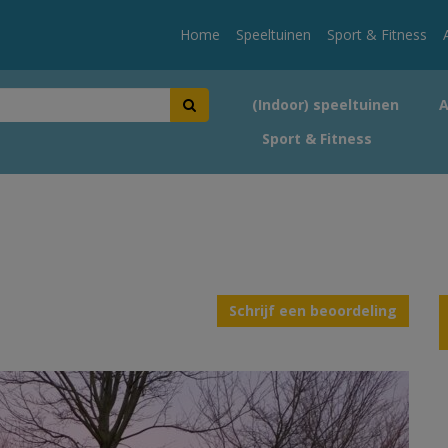
Home
Speeltuinen
Sport & Fitness
(Indoor) speeltuinen
Sport & Fitness
Schrijf een beoordeling