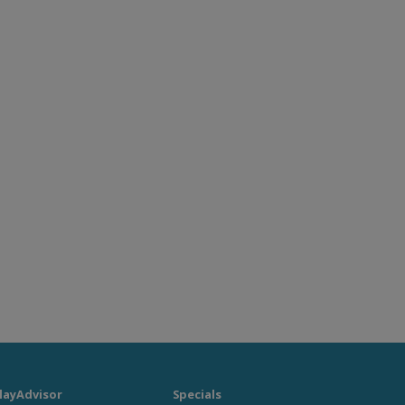
layAdvisor
Specials