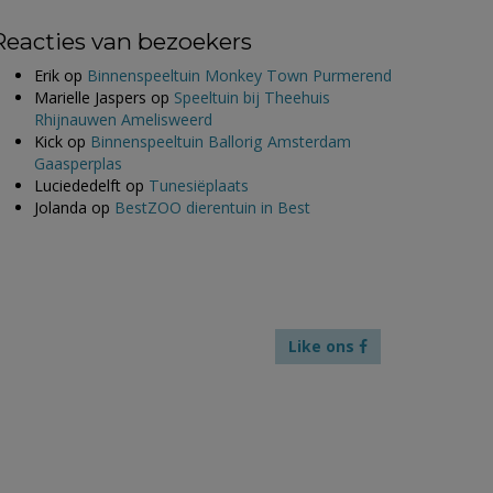
Reacties van bezoekers
Erik
op
Binnenspeeltuin Monkey Town Purmerend
Marielle Jaspers
op
Speeltuin bij Theehuis
Rhijnauwen Amelisweerd
Kick
op
Binnenspeeltuin Ballorig Amsterdam
Gaasperplas
Luciededelft
op
Tunesiëplaats
Jolanda
op
BestZOO dierentuin in Best
Like ons