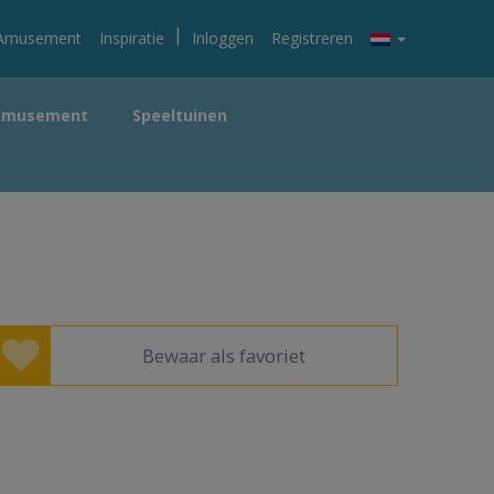
|
Amusement
Inspiratie
Inloggen
Registreren
Amusement
Speeltuinen
Bewaar als favoriet