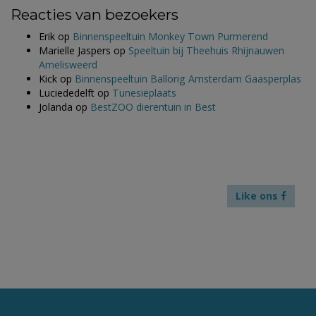
Reacties van bezoekers
Erik
op
Binnenspeeltuin Monkey Town Purmerend
Marielle Jaspers
op
Speeltuin bij Theehuis Rhijnauwen
Amelisweerd
Kick
op
Binnenspeeltuin Ballorig Amsterdam Gaasperplas
Luciededelft
op
Tunesiëplaats
Jolanda
op
BestZOO dierentuin in Best
Like ons