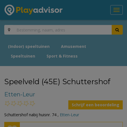
Toggl
navig
(Indoor) speeltuinen
Amusement
Speeltuinen
Sport & Fitness
Speelveld (45E) Schuttershof
Etten-Leur
Schrijf een beoordeling
Schuttershof nabij huisnr. 74 ,
Etten-Leur