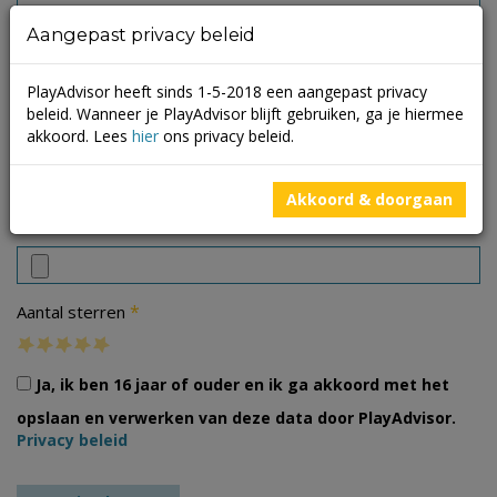
Aangepast privacy beleid
PlayAdvisor heeft sinds 1-5-2018 een aangepast privacy
beleid. Wanneer je PlayAdvisor blijft gebruiken, ga je hiermee
akkoord. Lees
hier
ons privacy beleid.
Akkoord & doorgaan
Foto's
*
Aantal sterren
Ja, ik ben 16 jaar of ouder en ik ga akkoord met het
opslaan en verwerken van deze data door PlayAdvisor.
Privacy beleid