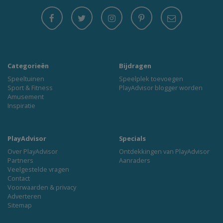
Categorieën
Bijdragen
Speeltuinen
Speelplek toevoegen
Sport & Fitness
PlayAdvisor blogger worden
Amusement
Inspiratie
PlayAdvisor
Specials
Over PlayAdvisor
Ontdekkingen van PlayAdvisor
Partners
Aanraders
Veelgestelde vragen
Contact
Voorwaarden & privacy
Adverteren
Sitemap