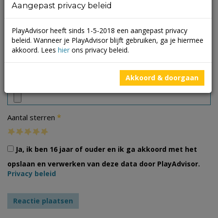
Aangepast privacy beleid
PlayAdvisor heeft sinds 1-5-2018 een aangepast privacy
beleid. Wanneer je PlayAdvisor blijft gebruiken, ga je hiermee
akkoord. Lees
hier
ons privacy beleid.
Foto's
Akkoord & doorgaan
*
Aantal sterren
Ja, ik ben 16 jaar of ouder en ik ga akkoord met het
opslaan en verwerken van deze data door PlayAdvisor.
Privacy beleid