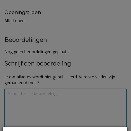
Openingstijden
Altijd open
Beoordelingen
Nog geen beoordelingen geplaatst
Schrijf een beoordeling
Je e-mailadres wordt niet gepubliceerd.
Vereiste velden zijn
gemarkeerd met
*