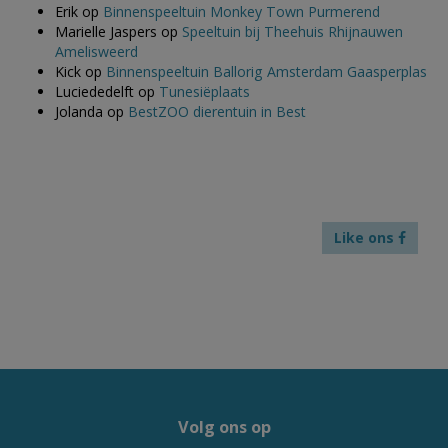
Erik
op
Binnenspeeltuin Monkey Town Purmerend
Marielle Jaspers
op
Speeltuin bij Theehuis Rhijnauwen
Amelisweerd
Kick
op
Binnenspeeltuin Ballorig Amsterdam Gaasperplas
Luciededelft
op
Tunesiëplaats
Jolanda
op
BestZOO dierentuin in Best
Like ons
Volg ons op