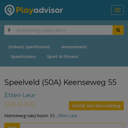
Toggl
navig
(Indoor) speeltuinen
Amusement
Speeltuinen
Sport & Fitness
Speelveld (50A) Keenseweg 55
Etten-Leur
Schrijf een beoordeling
Keenseweg nabij huisnr. 53 ,
Etten-Leur