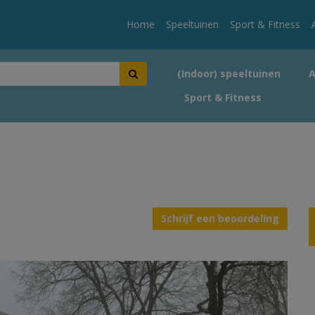
Home
Speeltuinen
Sport & Fitness
(Indoor) speeltuinen
Sport & Fitness
Schrijf een beoordeling