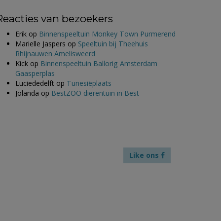
Reacties van bezoekers
Erik
op
Binnenspeeltuin Monkey Town Purmerend
Marielle Jaspers
op
Speeltuin bij Theehuis
Rhijnauwen Amelisweerd
Kick
op
Binnenspeeltuin Ballorig Amsterdam
Gaasperplas
Luciededelft
op
Tunesiëplaats
Jolanda
op
BestZOO dierentuin in Best
Like ons