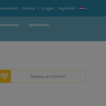
|
Amusement
Inspiratie
Inloggen
Registreren
Amusement
Speeltuinen
Bewaar als favoriet