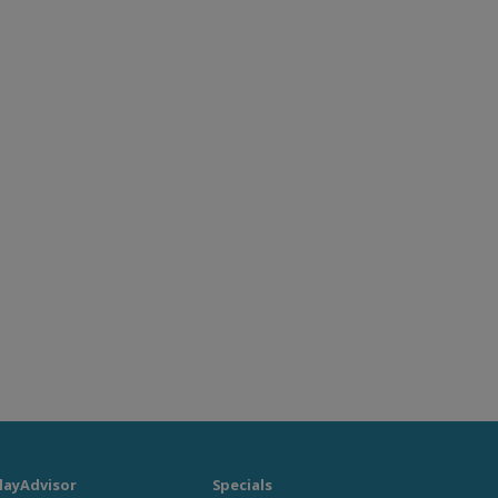
layAdvisor
Specials