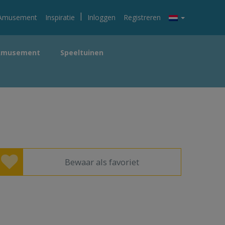
|
Amusement
Inspiratie
Inloggen
Registreren
Amusement
Speeltuinen
Bewaar als favoriet