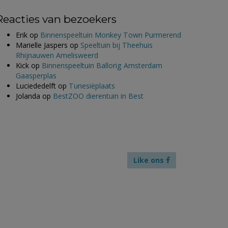
Reacties van bezoekers
Erik
op
Binnenspeeltuin Monkey Town Purmerend
Marielle Jaspers
op
Speeltuin bij Theehuis
Rhijnauwen Amelisweerd
Kick
op
Binnenspeeltuin Ballorig Amsterdam
Gaasperplas
Luciededelft
op
Tunesiëplaats
Jolanda
op
BestZOO dierentuin in Best
Like ons