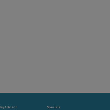
layAdvisor
Specials