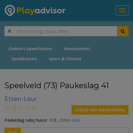
Toggl
navig
(Indoor) speeltuinen
Amusement
Speeltuinen
Sport & Fitness
Speelveld (73) Paukeslag 41
Etten-Leur
Schrijf een beoordeling
Paukeslag nabij huisnr. 113 ,
Etten-Leur