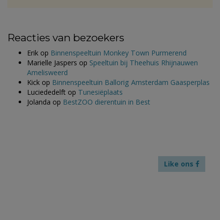
Reacties van bezoekers
Erik
op
Binnenspeeltuin Monkey Town Purmerend
Marielle Jaspers
op
Speeltuin bij Theehuis Rhijnauwen
Amelisweerd
Kick
op
Binnenspeeltuin Ballorig Amsterdam Gaasperplas
Luciededelft
op
Tunesiëplaats
Jolanda
op
BestZOO dierentuin in Best
Like ons