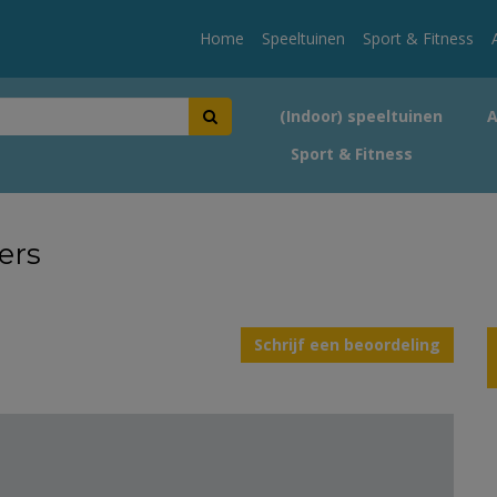
Home
Speeltuinen
Sport & Fitness
(Indoor) speeltuinen
Sport & Fitness
ers
Schrijf een beoordeling