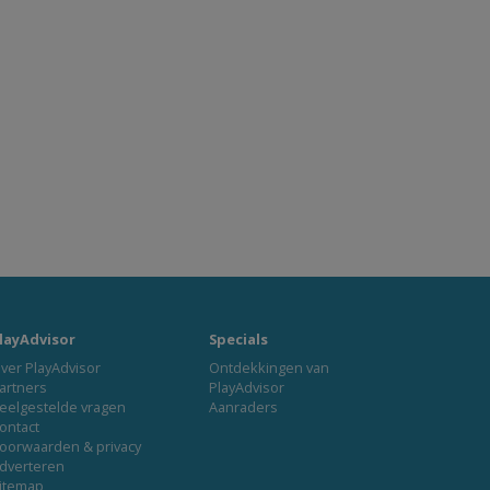
layAdvisor
Specials
ver PlayAdvisor
Ontdekkingen van
artners
PlayAdvisor
eelgestelde vragen
Aanraders
ontact
oorwaarden & privacy
dverteren
itemap