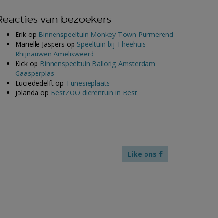
Reacties van bezoekers
Erik
op
Binnenspeeltuin Monkey Town Purmerend
Marielle Jaspers
op
Speeltuin bij Theehuis
Rhijnauwen Amelisweerd
Kick
op
Binnenspeeltuin Ballorig Amsterdam
Gaasperplas
Luciededelft
op
Tunesiëplaats
Jolanda
op
BestZOO dierentuin in Best
Like ons