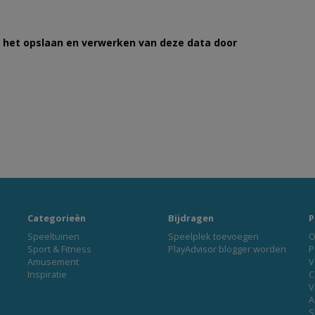
et het opslaan en verwerken van deze data door
Categorieën
Bijdragen
P
Speeltuinen
Speelplek toevoegen
O
Sport & Fitness
PlayAdvisor blogger worden
P
Amusement
V
Inspiratie
C
V
A
S