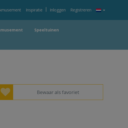
|
Amusement
Inspiratie
Inloggen
Registreren
Amusement
Speeltuinen
Bewaar als favoriet