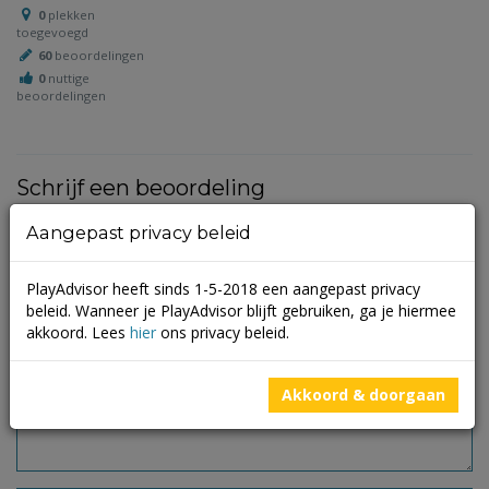
0
plekken
toegevoegd
60
beoordelingen
0
nuttige
beoordelingen
Schrijf een beoordeling
Aangepast privacy beleid
Je e-mailadres wordt niet gepubliceerd.
Vereiste velden zijn
gemarkeerd met
*
PlayAdvisor heeft sinds 1-5-2018 een aangepast privacy
beleid. Wanneer je PlayAdvisor blijft gebruiken, ga je hiermee
akkoord. Lees
hier
ons privacy beleid.
Akkoord & doorgaan