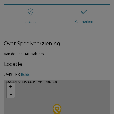
Locatie
Kenmerken
Over Speelvoorziening
Aan de Ree- Kruisakkers
Locatie
, 9451 HK
Rolde
6.6513097286224452.979100987953
+
-