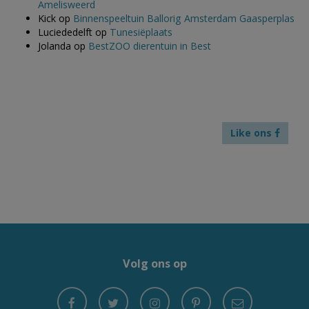
Amelisweerd
Kick
op
Binnenspeeltuin Ballorig Amsterdam Gaasperplas
Luciededelft
op
Tunesiëplaats
Jolanda
op
BestZOO dierentuin in Best
Like ons
Volg ons op