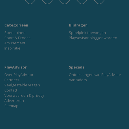
Categorieën
Bijdragen
Speeltuinen
Speelplek toevoegen
Sport & Fitness
PlayAdvisor blogger worden
Amusement
Inspiratie
PlayAdvisor
Specials
Over PlayAdvisor
Ontdekkingen van PlayAdvisor
Partners
Aanraders
Veelgestelde vragen
Contact
Voorwaarden & privacy
Adverteren
Sitemap