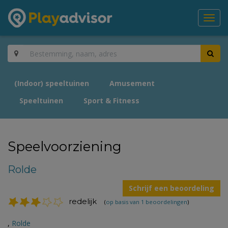
Toggl
navig
(Indoor) speeltuinen
Amusement
Speeltuinen
Sport & Fitness
Speelvoorziening
Rolde
Schrijf een beoordeling
redelijk
(
op basis van 1 beoordelingen
)
,
Rolde