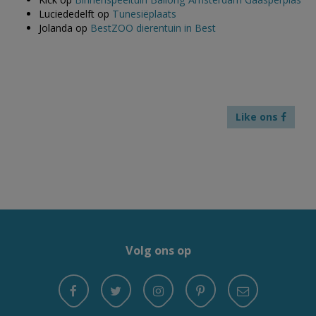
Luciededelft
op
Tunesiëplaats
Jolanda
op
BestZOO dierentuin in Best
Like ons
Volg ons op