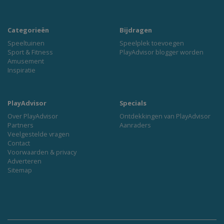
Categorieën
Bijdragen
Speeltuinen
Speelplek toevoegen
Sport & Fitness
PlayAdvisor blogger worden
Amusement
Inspiratie
PlayAdvisor
Specials
Over PlayAdvisor
Ontdekkingen van PlayAdvisor
Partners
Aanraders
Veelgestelde vragen
Contact
Voorwaarden & privacy
Adverteren
Sitemap