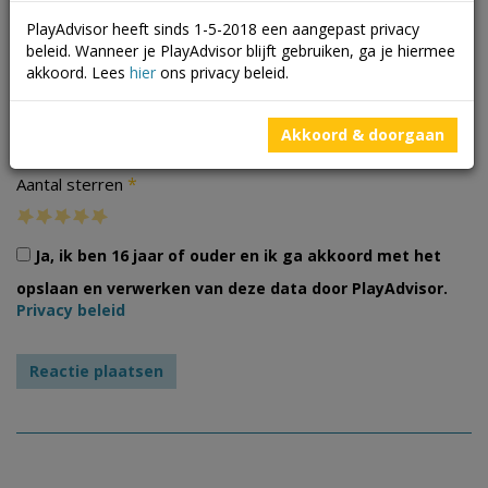
PlayAdvisor heeft sinds 1-5-2018 een aangepast privacy
beleid. Wanneer je PlayAdvisor blijft gebruiken, ga je hiermee
akkoord. Lees
hier
ons privacy beleid.
Foto's
Akkoord & doorgaan
*
Aantal sterren
Ja, ik ben 16 jaar of ouder en ik ga akkoord met het
opslaan en verwerken van deze data door PlayAdvisor.
Privacy beleid