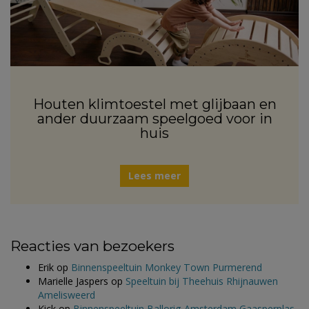
Houten klimtoestel met glijbaan en
ander duurzaam speelgoed voor in
huis
Lees meer
Reacties van bezoekers
Erik
op
Binnenspeeltuin Monkey Town Purmerend
Marielle Jaspers
op
Speeltuin bij Theehuis Rhijnauwen
Amelisweerd
Kick
op
Binnenspeeltuin Ballorig Amsterdam Gaasperplas