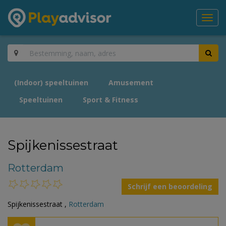
Toggl
navig
(Indoor) speeltuinen
Amusement
Speeltuinen
Sport & Fitness
Spijkenissestraat
Rotterdam
Schrijf een beoordeling
Spijkenissestraat ,
Rotterdam