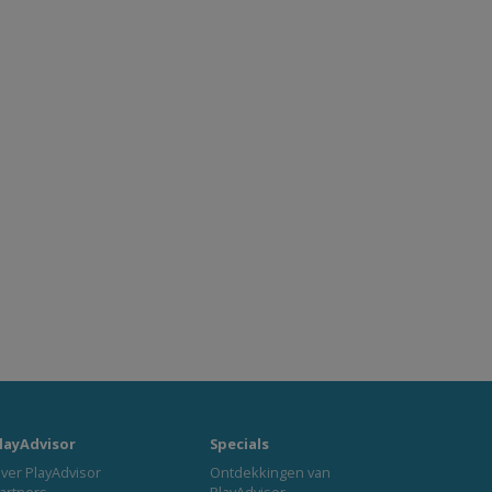
layAdvisor
Specials
ver PlayAdvisor
Ontdekkingen van