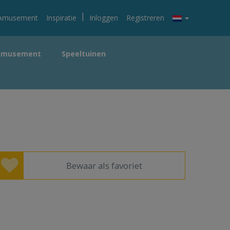
|
Amusement
Inspiratie
Inloggen
Registreren
Amusement
Speeltuinen
Bewaar als favoriet