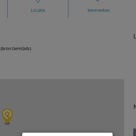
Locatie
Kenmerken
n (bron:GemGids)