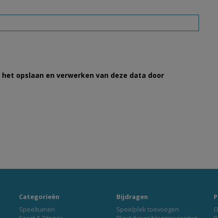
et het opslaan en verwerken van deze data door
Categorieën
Bijdragen
P
Speeltuinen
Speelplek toevoegen
O