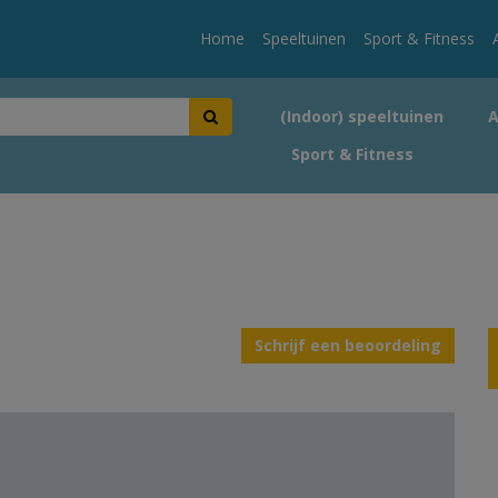
Home
Speeltuinen
Sport & Fitness
(Indoor) speeltuinen
Sport & Fitness
Schrijf een beoordeling