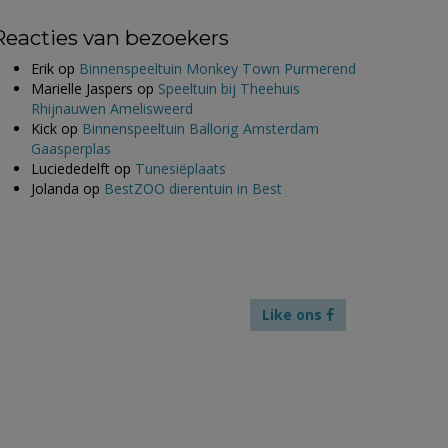
Reacties van bezoekers
Erik
op
Binnenspeeltuin Monkey Town Purmerend
Marielle Jaspers
op
Speeltuin bij Theehuis
Rhijnauwen Amelisweerd
Kick
op
Binnenspeeltuin Ballorig Amsterdam
Gaasperplas
Luciededelft
op
Tunesiëplaats
Jolanda
op
BestZOO dierentuin in Best
Like ons