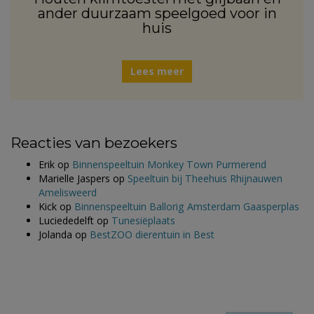
ander duurzaam speelgoed voor in
huis
Lees meer
Reacties van bezoekers
Erik
op
Binnenspeeltuin Monkey Town Purmerend
Marielle Jaspers
op
Speeltuin bij Theehuis Rhijnauwen
Amelisweerd
Kick
op
Binnenspeeltuin Ballorig Amsterdam Gaasperplas
Luciededelft
op
Tunesiëplaats
Jolanda
op
BestZOO dierentuin in Best