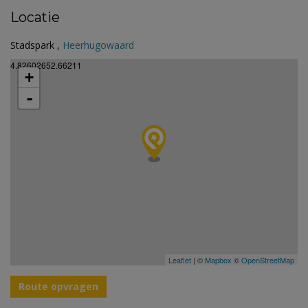
Locatie
Stadspark ,
Heerhugowaard
4.82602652.66211
+
-
Leaflet
| ©
Mapbox
©
OpenStreetMap
Route opvragen