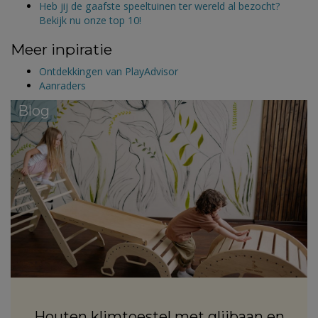
Heb jij de gaafste speeltuinen ter wereld al bezocht?
Bekijk nu onze top 10!
Meer inpiratie
Ontdekkingen van PlayAdvisor
Aanraders
Blog
Houten klimtoestel met glijbaan en