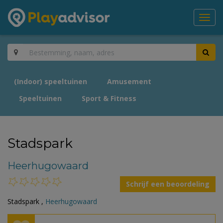
Toggl
navig
(Indoor) speeltuinen
Amusement
Speeltuinen
Sport & Fitness
Stadspark
Heerhugowaard
Schrijf een beoordeling
Stadspark ,
Heerhugowaard