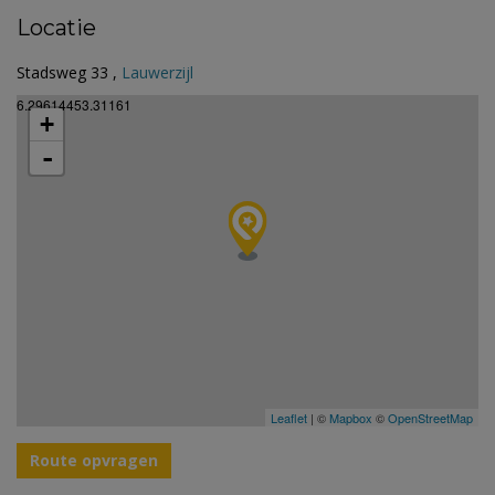
Locatie
Stadsweg 33 ,
Lauwerzijl
6.29614453.31161
+
-
Leaflet
| ©
Mapbox
©
OpenStreetMap
Route opvragen