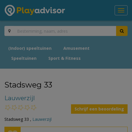
Toggl
navig
(Indoor) speeltuinen
Amusement
Speeltuinen
Sport & Fitness
Stadsweg 33
Lauwerzijl
Schrijf een beoordeling
Stadsweg 33 ,
Lauwerzijl