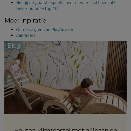
Heb jij de gaafste speeltuinen ter wereld al bezocht?
Bekijk nu onze top 10!
Meer inpiratie
Ontdekkingen van PlayAdvisor
Aanraders
Blog
Houten klimtoestel met glijbaan en