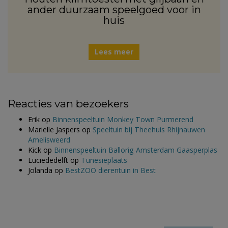
ander duurzaam speelgoed voor in
huis
Lees meer
Reacties van bezoekers
Erik
op
Binnenspeeltuin Monkey Town Purmerend
Marielle Jaspers
op
Speeltuin bij Theehuis Rhijnauwen
Amelisweerd
Kick
op
Binnenspeeltuin Ballorig Amsterdam Gaasperplas
Luciededelft
op
Tunesiëplaats
Jolanda
op
BestZOO dierentuin in Best