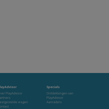
layAdvisor
Specials
ver PlayAdvisor
Ontdekkingen van
artners
PlayAdvisor
eelgestelde vragen
Aanraders
ontact