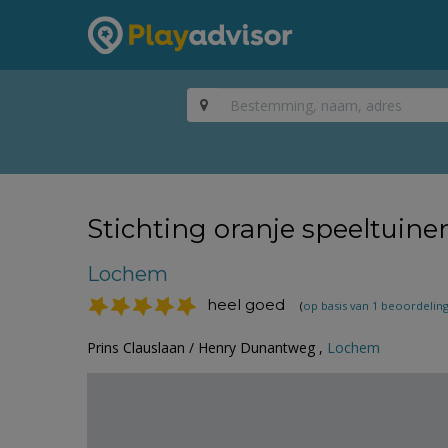
Stichting oranje speeltuin
Lochem
heel goed
(
op basis van 1 beoordelin
Prins Clauslaan / Henry Dunantweg ,
Lochem