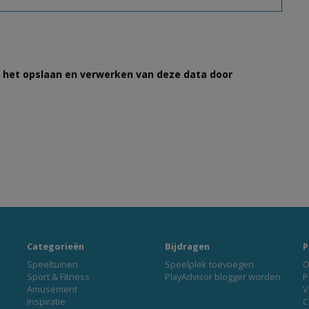
et het opslaan en verwerken van deze data door
Categorieën
Bijdragen
P
Speeltuinen
Speelplek toevoegen
O
Sport & Fitness
PlayAdvisor blogger worden
P
Amusement
V
Inspiratie
C