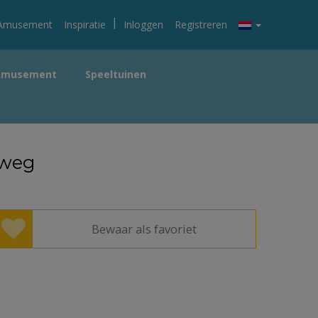
|
Amusement
Inspiratie
Inloggen
Registreren
Amusement
Speeltuinen
tweg
Bewaar als favoriet