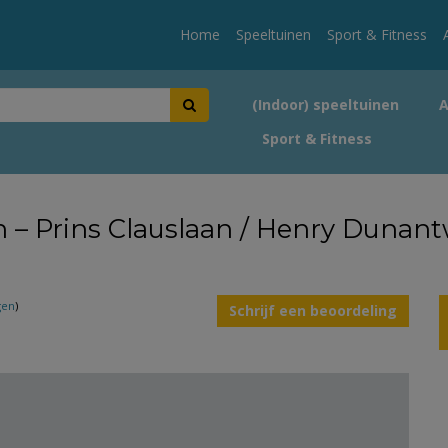
Home
Speeltuinen
Sport & Fitness
(Indoor) speeltuinen
Sport & Fitness
en – Prins Clauslaan / Henry Dunan
gen
)
Schrijf een beoordeling