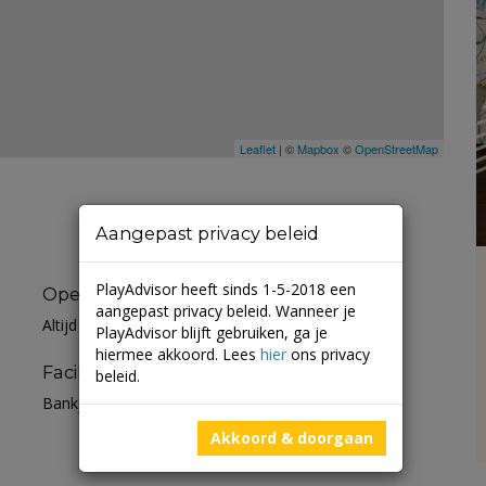
Leaflet
| ©
Mapbox
©
OpenStreetMap
Aangepast privacy beleid
PlayAdvisor heeft sinds 1-5-2018 een
Openingstijden
aangepast privacy beleid. Wanneer je
Altijd open
PlayAdvisor blijft gebruiken, ga je
hiermee akkoord. Lees
hier
ons privacy
Faciliteiten
beleid.
Bankje
Akkoord & doorgaan