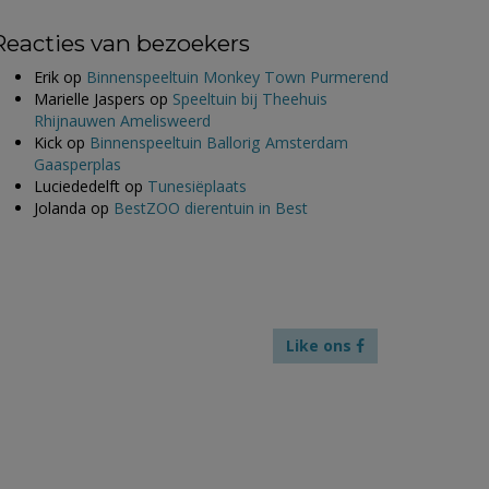
Reacties van bezoekers
Erik
op
Binnenspeeltuin Monkey Town Purmerend
Marielle Jaspers
op
Speeltuin bij Theehuis
Rhijnauwen Amelisweerd
Kick
op
Binnenspeeltuin Ballorig Amsterdam
Gaasperplas
Luciededelft
op
Tunesiëplaats
Jolanda
op
BestZOO dierentuin in Best
Like ons