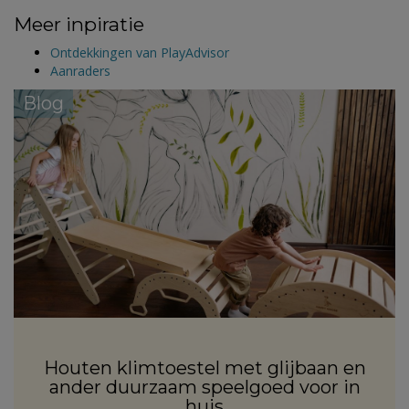
Meer inpiratie
Ontdekkingen van PlayAdvisor
Aanraders
Blog
Houten klimtoestel met glijbaan en
ander duurzaam speelgoed voor in
huis