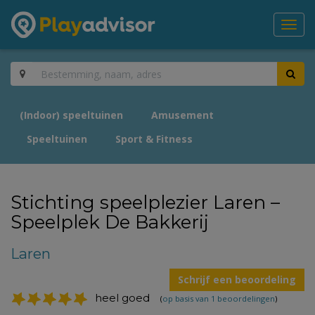
Toggl
navig
(Indoor) speeltuinen
Amusement
Speeltuinen
Sport & Fitness
Stichting speelplezier Laren –
Speelplek De Bakkerij
Laren
Schrijf een beoordeling
heel goed
(
op basis van 1 beoordelingen
)