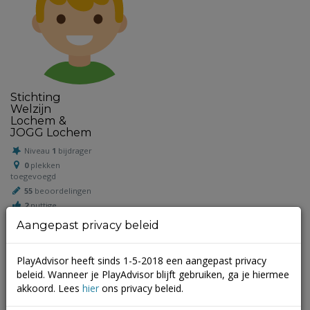
Stichting
Welzijn
Lochem &
JOGG Lochem
Niveau
1
bijdrager
0
plekken
toegevoegd
55
beoordelingen
2
nuttige
beoordelingen
Aangepast privacy beleid
PlayAdvisor heeft sinds 1-5-2018 een aangepast privacy
Schrijf een beoordeling
beleid. Wanneer je PlayAdvisor blijft gebruiken, ga je hiermee
akkoord. Lees
hier
ons privacy beleid.
Je e-mailadres wordt niet gepubliceerd.
Vereiste velden zijn