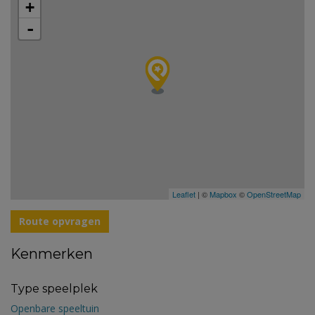
+
-
Leaflet
| ©
Mapbox
©
OpenStreetMap
Route opvragen
Kenmerken
Type speelplek
Openbare speeltuin