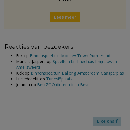
Lees meer
Reacties van bezoekers
Erik
op
Binnenspeeltuin Monkey Town Purmerend
Marielle Jaspers
op
Speeltuin bij Theehuis Rhijnauwen
Amelisweerd
Kick
op
Binnenspeeltuin Ballorig Amsterdam Gaasperplas
Luciededelft
op
Tunesiëplaats
Jolanda
op
BestZOO dierentuin in Best
Like ons