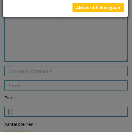
gemarkeerd met
*
Akkoord & doorgaan
Foto's
*
Aantal sterren