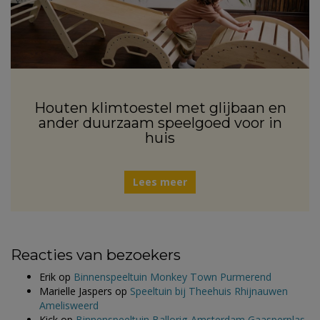
Houten klimtoestel met glijbaan en
ander duurzaam speelgoed voor in
huis
Lees meer
Reacties van bezoekers
Erik
op
Binnenspeeltuin Monkey Town Purmerend
Marielle Jaspers
op
Speeltuin bij Theehuis Rhijnauwen
Amelisweerd
Kick
op
Binnenspeeltuin Ballorig Amsterdam Gaasperplas