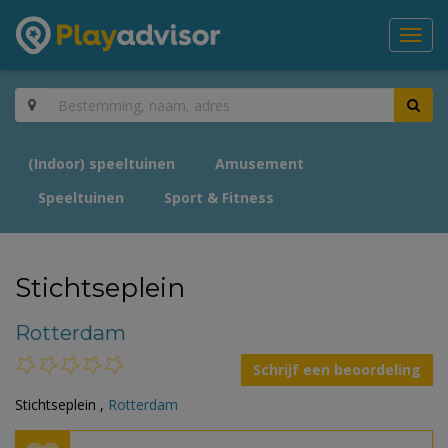
Toggl
navig
(Indoor) speeltuinen
Amusement
Speeltuinen
Sport & Fitness
Stichtseplein
Rotterdam
Schrijf een beoordeling
Stichtseplein ,
Rotterdam