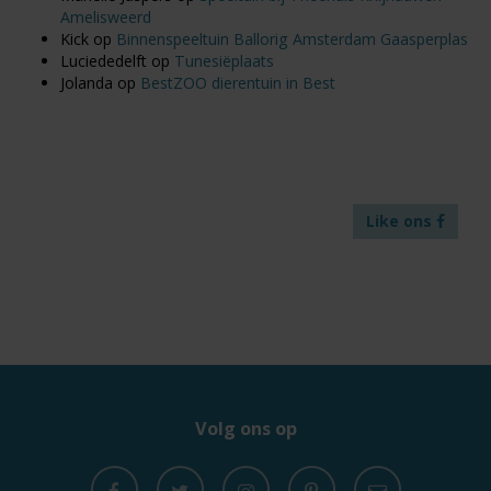
Amelisweerd
Kick
op
Binnenspeeltuin Ballorig Amsterdam Gaasperplas
Luciededelft
op
Tunesiëplaats
Jolanda
op
BestZOO dierentuin in Best
Like ons
Volg ons op