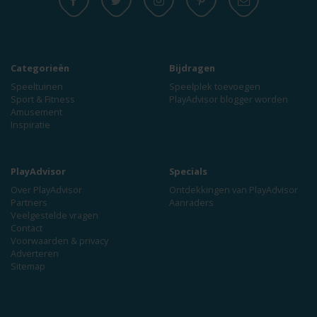
Categorieën
Bijdragen
Speeltuinen
Speelplek toevoegen
Sport & Fitness
PlayAdvisor blogger worden
Amusement
Inspiratie
PlayAdvisor
Specials
Over PlayAdvisor
Ontdekkingen van PlayAdvisor
Partners
Aanraders
Veelgestelde vragen
Contact
Voorwaarden & privacy
Adverteren
Sitemap