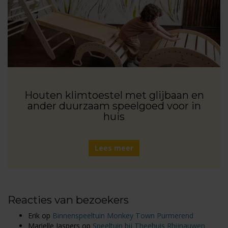
Houten klimtoestel met glijbaan en
ander duurzaam speelgoed voor in
huis
Lees meer
Reacties van bezoekers
Erik
op
Binnenspeeltuin Monkey Town Purmerend
Marielle Jaspers
op
Speeltuin bij Theehuis Rhijnauwen