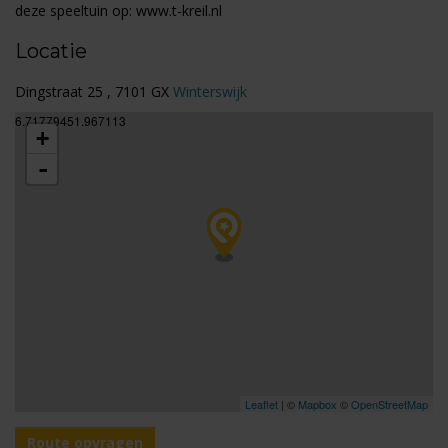
deze speeltuin op: www.t-kreil.nl
Locatie
Dingstraat 25 , 7101 GX
Winterswijk
6.71779451.967113
+
-
Leaflet
| ©
Mapbox
©
OpenStreetMap
Route opvragen