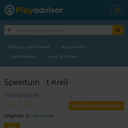
Toggl
navig
(Indoor) speeltuinen
Amusement
Speeltuinen
Sport & Fitness
Speeltuin ´t Kreil
Winterswijk
Schrijf een beoordeling
Dingstraat 25 ,
Winterswijk