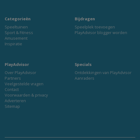
Categorieën
Bijdragen
Speeltuinen
Speelplek toevoegen
Sport & Fitness
PlayAdvisor blogger worden
Amusement
Inspiratie
PlayAdvisor
Specials
Over PlayAdvisor
Ontdekkingen van PlayAdvisor
Partners
Aanraders
Veelgestelde vragen
Contact
Voorwaarden & privacy
Adverteren
Sitemap