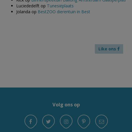
Luciededelft
op
Tunesiëplaats
Jolanda
op
BestZOO dierentuin in Best
Like ons
Volg ons op