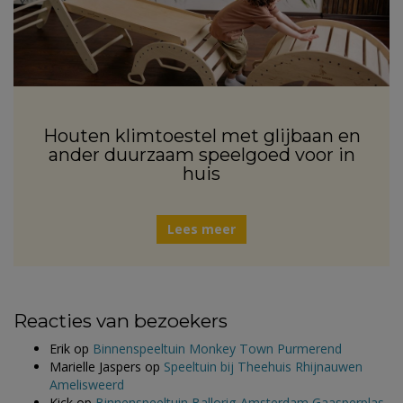
Houten klimtoestel met glijbaan en
ander duurzaam speelgoed voor in
huis
Lees meer
Reacties van bezoekers
Erik
op
Binnenspeeltuin Monkey Town Purmerend
Marielle Jaspers
op
Speeltuin bij Theehuis Rhijnauwen
Amelisweerd
Kick
op
Binnenspeeltuin Ballorig Amsterdam Gaasperplas