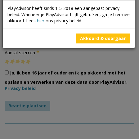
PlayAdvisor heeft sinds 1-5-2018 een aangepast privacy
beleid. Wanneer je PlayAdvisor blijft gebruiken, ga je hiermee
akkoord. Lees
hier
ons privacy beleid.
Foto's
Akkoord & doorgaan
*
Aantal sterren
Ja, ik ben 16 jaar of ouder en ik ga akkoord met het
opslaan en verwerken van deze data door PlayAdvisor.
Privacy beleid