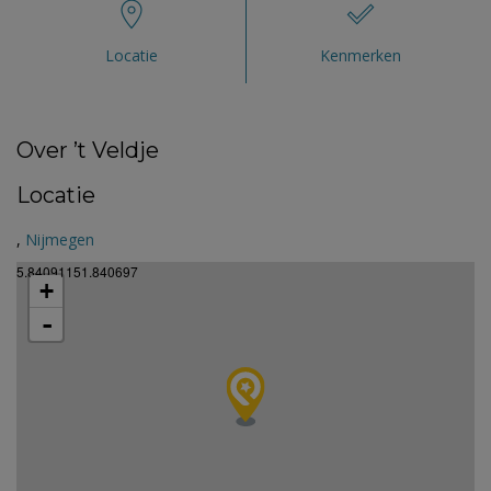
Locatie
Kenmerken
Over ’t Veldje
Locatie
,
Nijmegen
5.84091151.840697
+
-