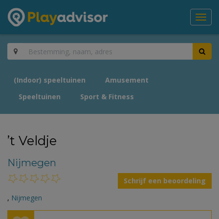
Toggl
navig
(Indoor) speeltuinen
Amusement
Speeltuinen
Sport & Fitness
’t Veldje
Nijmegen
Schrijf een beoordeling
,
Nijmegen