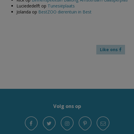
Luciededelft
op
Tunesiëplaats
Jolanda
op
BestZOO dierentuin in Best
Like ons
Volg ons op