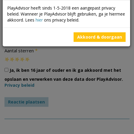
PlayAdvisor heeft sinds 1-5-2018 een aangepast privacy
beleid. Wanneer je PlayAdvisor blijft gebruiken, ga je hiermee
akkoord. Lees
hier
ons privacy beleid.
Foto's
Akkoord & doorgaan
*
Aantal sterren
Ja, ik ben 16 jaar of ouder en ik ga akkoord met het
opslaan en verwerken van deze data door PlayAdvisor.
Privacy beleid