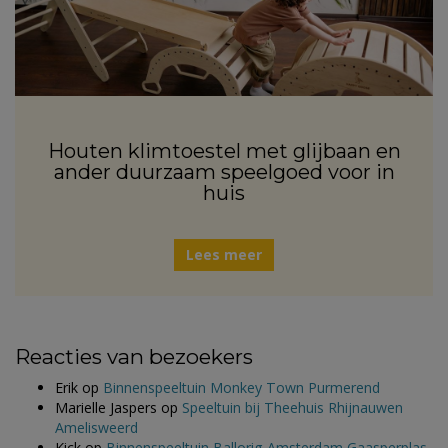
Houten klimtoestel met glijbaan en
ander duurzaam speelgoed voor in
huis
Lees meer
Reacties van bezoekers
Erik
op
Binnenspeeltuin Monkey Town Purmerend
Marielle Jaspers
op
Speeltuin bij Theehuis Rhijnauwen
Amelisweerd
Kick
op
Binnenspeeltuin Ballorig Amsterdam Gaasperplas