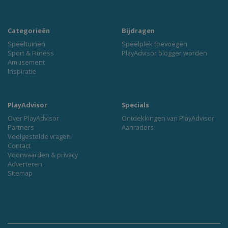
Categorieën
Bijdragen
Speeltuinen
Speelplek toevoegen
Sport & Fitness
PlayAdvisor blogger worden
Amusement
Inspiratie
PlayAdvisor
Specials
Over PlayAdvisor
Ontdekkingen van PlayAdvisor
Partners
Aanraders
Veelgestelde vragen
Contact
Voorwaarden & privacy
Adverteren
Sitemap