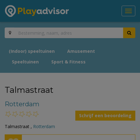
Toggl
navig
(Indoor) speeltuinen
Amusement
Speeltuinen
Sport & Fitness
Talmastraat
Rotterdam
Schrijf een beoordeling
Talmastraat ,
Rotterdam