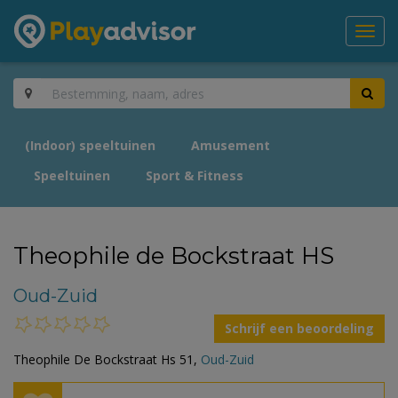
Toggl
navig
(Indoor) speeltuinen
Amusement
Speeltuinen
Sport & Fitness
Theophile de Bockstraat HS
Oud-Zuid
Schrijf een beoordeling
Theophile De Bockstraat Hs 51,
Oud-Zuid