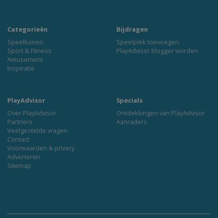
Categorieën
Bijdragen
Speeltuinen
Speelplek toevoegen
Sport & Fitness
PlayAdvisor blogger worden
Amusement
Inspiratie
PlayAdvisor
Specials
Over PlayAdvisor
Ontdekkingen van PlayAdvisor
Partners
Aanraders
Veelgestelde vragen
Contact
Voorwaarden & privacy
Adverteren
Sitemap