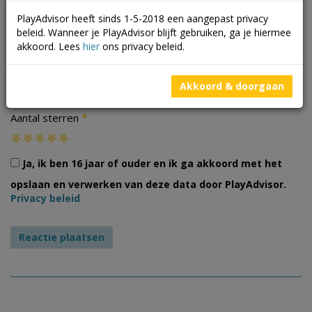
PlayAdvisor heeft sinds 1-5-2018 een aangepast privacy
beleid. Wanneer je PlayAdvisor blijft gebruiken, ga je hiermee
akkoord. Lees
hier
ons privacy beleid.
Foto's
Akkoord & doorgaan
*
Aantal sterren
Ja, ik ben 16 jaar of ouder en ik ga akkoord met het
opslaan en verwerken van deze data door PlayAdvisor.
Privacy beleid