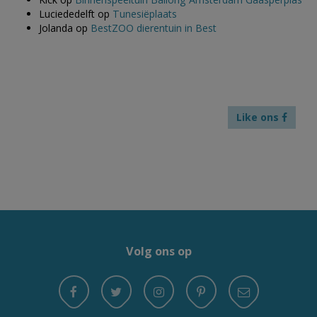
Luciededelft
op
Tunesiëplaats
Jolanda
op
BestZOO dierentuin in Best
Like ons
Volg ons op