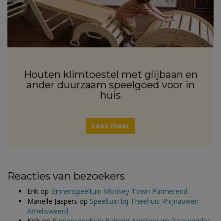
Houten klimtoestel met glijbaan en
ander duurzaam speelgoed voor in
huis
Lees meer
Reacties van bezoekers
Erik
op
Binnenspeeltuin Monkey Town Purmerend
Marielle Jaspers
op
Speeltuin bij Theehuis Rhijnauwen
Amelisweerd
Kick
op
Binnenspeeltuin Ballorig Amsterdam Gaasperplas