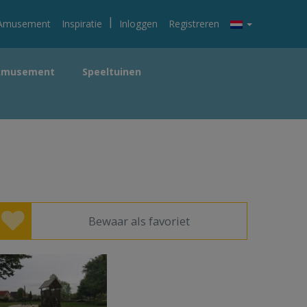
|
Amusement
Inspiratie
Inloggen
Registreren
Amusement
Speeltuinen
Bewaar als favoriet