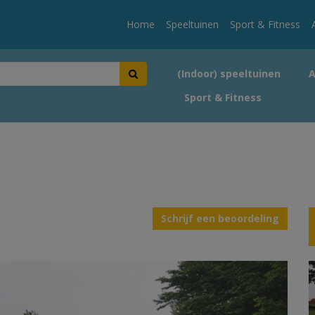
Home
Speeltuinen
Sport & Fitness
(Indoor) speeltuinen
Sport & Fitness
Schrijf een beoordeling