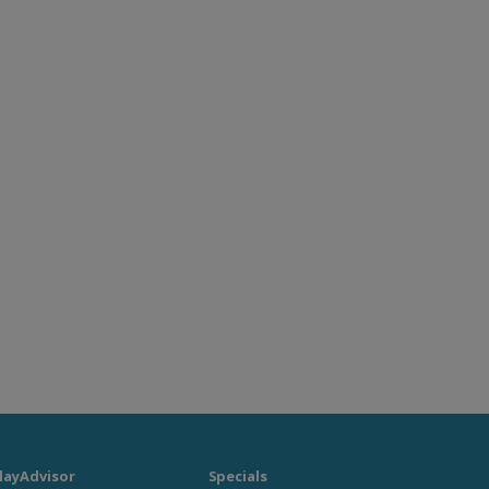
layAdvisor
Specials