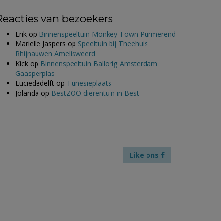
Reacties van bezoekers
Erik
op
Binnenspeeltuin Monkey Town Purmerend
Marielle Jaspers
op
Speeltuin bij Theehuis
Rhijnauwen Amelisweerd
Kick
op
Binnenspeeltuin Ballorig Amsterdam
Gaasperplas
Luciededelft
op
Tunesiëplaats
Jolanda
op
BestZOO dierentuin in Best
Like ons