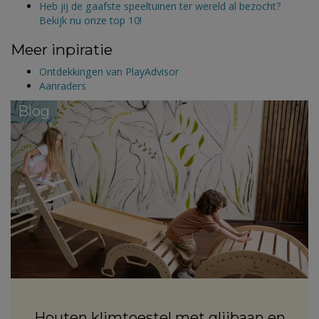
Heb jij de gaafste speeltuinen ter wereld al bezocht?
Bekijk nu onze top 10!
Meer inpiratie
Ontdekkingen van PlayAdvisor
Aanraders
Blog
Houten klimtoestel met glijbaan en