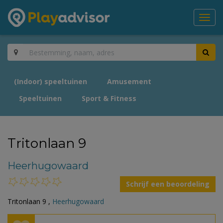
Toggl
navig
(Indoor) speeltuinen
Amusement
Speeltuinen
Sport & Fitness
Tritonlaan 9
Heerhugowaard
Schrijf een beoordeling
Tritonlaan 9 ,
Heerhugowaard