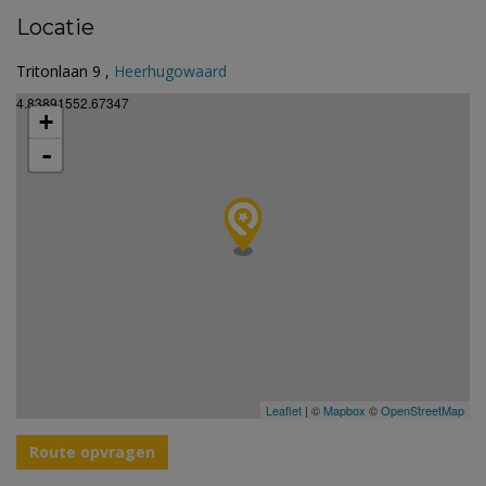
Locatie
Tritonlaan 9 ,
Heerhugowaard
4.83891552.67347
+
-
Leaflet
| ©
Mapbox
©
OpenStreetMap
Route opvragen