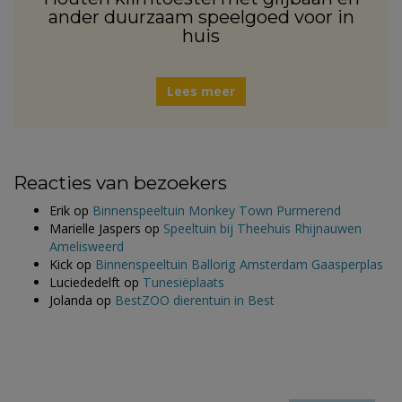
ander duurzaam speelgoed voor in
huis
Lees meer
Reacties van bezoekers
Erik
op
Binnenspeeltuin Monkey Town Purmerend
Marielle Jaspers
op
Speeltuin bij Theehuis Rhijnauwen
Amelisweerd
Kick
op
Binnenspeeltuin Ballorig Amsterdam Gaasperplas
Luciededelft
op
Tunesiëplaats
Jolanda
op
BestZOO dierentuin in Best