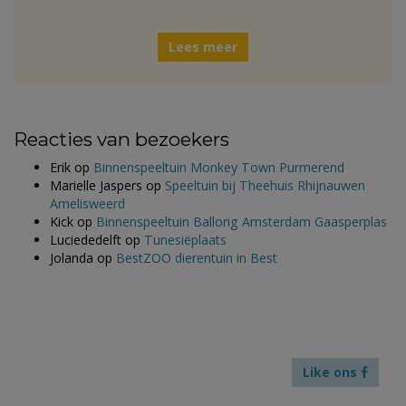
Lees meer
Reacties van bezoekers
Erik
op
Binnenspeeltuin Monkey Town Purmerend
Marielle Jaspers
op
Speeltuin bij Theehuis Rhijnauwen
Amelisweerd
Kick
op
Binnenspeeltuin Ballorig Amsterdam Gaasperplas
Luciededelft
op
Tunesiëplaats
Jolanda
op
BestZOO dierentuin in Best
Like ons