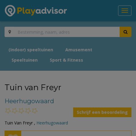
Toggl
navig
(Indoor) speeltuinen
Amusement
Speeltuinen
Sport & Fitness
Tuin van Freyr
Heerhugowaard
Schrijf een beoordeling
Tuin Van Freyr ,
Heerhugowaard