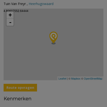
Tuin Van Freyr ,
Heerhugowaard
4.80607552.64444
+
-
Leaflet
| ©
Mapbox
©
OpenStreetMap
Route opvragen
Kenmerken