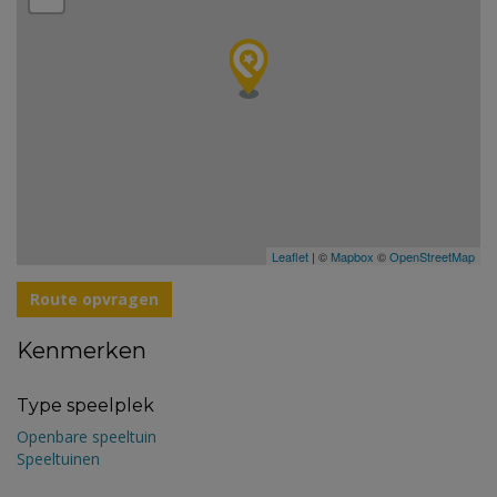
Leaflet
| ©
Mapbox
©
OpenStreetMap
Route opvragen
Kenmerken
Type speelplek
Openbare speeltuin
Speeltuinen