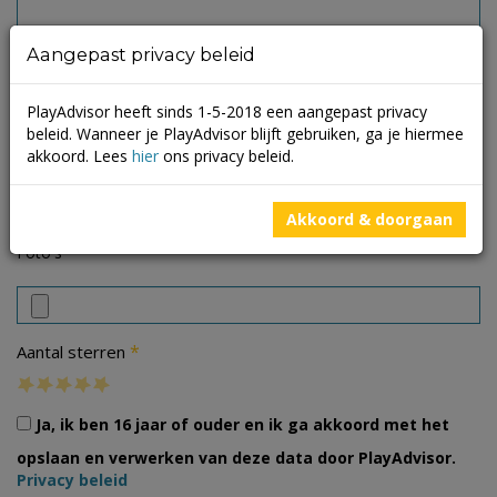
Aangepast privacy beleid
PlayAdvisor heeft sinds 1-5-2018 een aangepast privacy
beleid. Wanneer je PlayAdvisor blijft gebruiken, ga je hiermee
akkoord. Lees
hier
ons privacy beleid.
Akkoord & doorgaan
Foto's
*
Aantal sterren
Ja, ik ben 16 jaar of ouder en ik ga akkoord met het
opslaan en verwerken van deze data door PlayAdvisor.
Privacy beleid