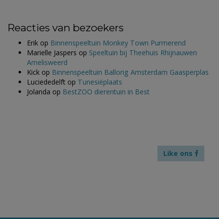
Reacties van bezoekers
Erik
op
Binnenspeeltuin Monkey Town Purmerend
Marielle Jaspers
op
Speeltuin bij Theehuis Rhijnauwen
Amelisweerd
Kick
op
Binnenspeeltuin Ballorig Amsterdam Gaasperplas
Luciededelft
op
Tunesiëplaats
Jolanda
op
BestZOO dierentuin in Best
Like ons