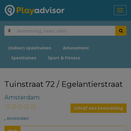
Toggl
navig
(Indoor) speeltuinen
Amusement
Speeltuinen
Sport & Fitness
Tuinstraat 72 / Egelantierstraat
Amsterdam
Schrijf een beoordeling
,
Amsterdam