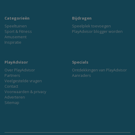
Categorieën
Bijdragen
Speeltuinen
Speelplek toevoegen
Sport & Fitness
PlayAdvisor blogger worden
Amusement
Inspiratie
PlayAdvisor
Specials
Over PlayAdvisor
Ontdekkingen van PlayAdvisor
Partners
Aanraders
Veelgestelde vragen
Contact
Voorwaarden & privacy
Adverteren
Sitemap