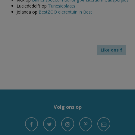
Luciededelft
op
Tunesiëplaats
Jolanda
op
BestZOO dierentuin in Best
Like ons
Volg ons op