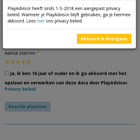
PlayAdvisor heeft sinds 1-5-2018 een aangepast privacy
beleid. Wanneer je PlayAdvisor blijft gebruiken, ga je hiermee
akkoord. Lees
hier
ons privacy beleid.
Foto's
Akkoord & doorgaan
*
Aantal sterren
Ja, ik ben 16 jaar of ouder en ik ga akkoord met het
opslaan en verwerken van deze data door PlayAdvisor.
Privacy beleid