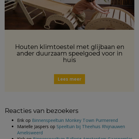
Houten klimtoestel met glijbaan en
ander duurzaam speelgoed voor in
huis
Lees meer
Reacties van bezoekers
Erik
op
Binnenspeeltuin Monkey Town Purmerend
Marielle Jaspers
op
Speeltuin bij Theehuis Rhijnauwen
Amelisweerd
Kick
op
Binnenspeeltuin Ballorig Amsterdam Gaasperplas