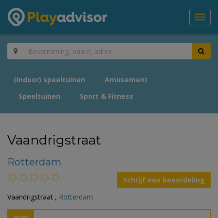
Toggl
navig
(Indoor) speeltuinen
Amusement
Speeltuinen
Sport & Fitness
Vaandrigstraat
Rotterdam
Schrijf een beoordeling
Vaandrigstraat ,
Rotterdam