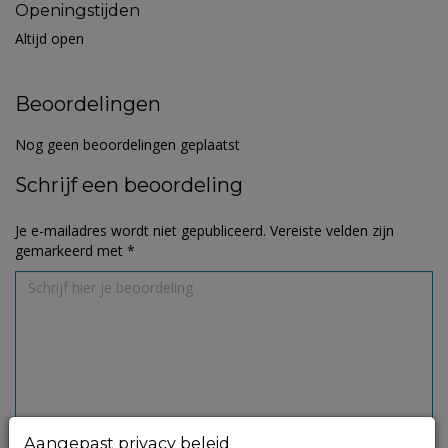
Openingstijden
Altijd open
Beoordelingen
Nog geen beoordelingen geplaatst
Schrijf een beoordeling
Je e-mailadres wordt niet gepubliceerd.
Vereiste velden zijn
gemarkeerd met
*
Aangepast privacy beleid