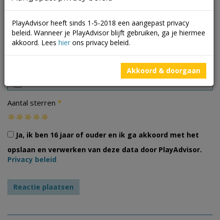
PlayAdvisor heeft sinds 1-5-2018 een aangepast privacy
beleid. Wanneer je PlayAdvisor blijft gebruiken, ga je hiermee
akkoord. Lees
hier
ons privacy beleid.
Foto's
Akkoord & doorgaan
*
Aantal sterren
Ja, ik ben 16 jaar of ouder en ik ga akkoord met het
opslaan en verwerken van deze data door PlayAdvisor.
Privacy beleid