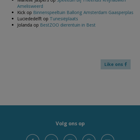
Amelisweerd
Kick
op
Binnenspeeltuin Ballorig Amsterdam Gaasperplas
Luciededelft
op
Tunesiëplaats
Jolanda
op
BestZOO dierentuin in Best
Like ons
Volg ons op