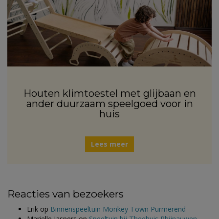
Houten klimtoestel met glijbaan en
ander duurzaam speelgoed voor in
huis
Lees meer
Reacties van bezoekers
Erik
op
Binnenspeeltuin Monkey Town Purmerend
Marielle Jaspers
op
Speeltuin bij Theehuis Rhijnauwen