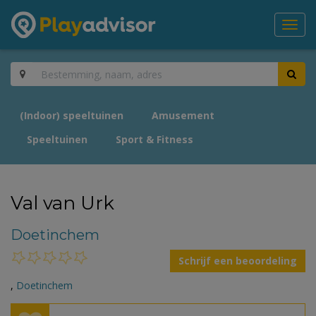
Toggl
navig
(Indoor) speeltuinen
Amusement
Speeltuinen
Sport & Fitness
Val van Urk
Doetinchem
Schrijf een beoordeling
,
Doetinchem