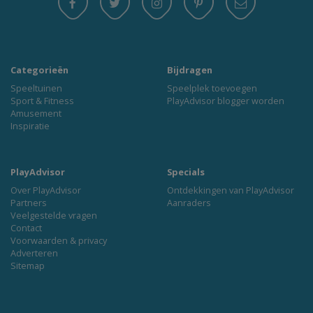
Categorieën
Bijdragen
Speeltuinen
Speelplek toevoegen
Sport & Fitness
PlayAdvisor blogger worden
Amusement
Inspiratie
PlayAdvisor
Specials
Over PlayAdvisor
Ontdekkingen van PlayAdvisor
Partners
Aanraders
Veelgestelde vragen
Contact
Voorwaarden & privacy
Adverteren
Sitemap