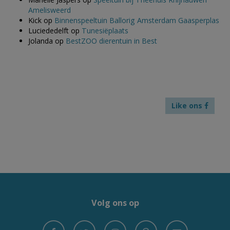
Amelisweerd
Kick
op
Binnenspeeltuin Ballorig Amsterdam Gaasperplas
Luciededelft
op
Tunesiëplaats
Jolanda
op
BestZOO dierentuin in Best
Like ons
Volg ons op