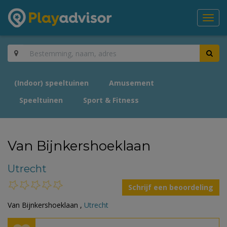
Toggl
navig
(Indoor) speeltuinen
Amusement
Speeltuinen
Sport & Fitness
Van Bijnkershoeklaan
Utrecht
Schrijf een beoordeling
Van Bijnkershoeklaan ,
Utrecht