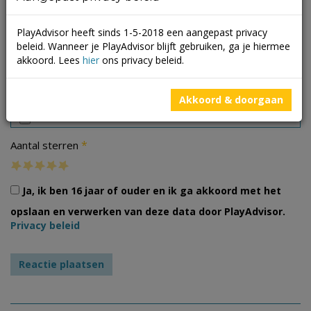
PlayAdvisor heeft sinds 1-5-2018 een aangepast privacy
beleid. Wanneer je PlayAdvisor blijft gebruiken, ga je hiermee
akkoord. Lees
hier
ons privacy beleid.
Foto's
Akkoord & doorgaan
*
Aantal sterren
Ja, ik ben 16 jaar of ouder en ik ga akkoord met het
opslaan en verwerken van deze data door PlayAdvisor.
Privacy beleid