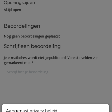
Openingstijden
Altijd open
Beoordelingen
Nog geen beoordelingen geplaatst
Schrijf een beoordeling
Je e-mailadres wordt niet gepubliceerd.
Vereiste velden zijn
gemarkeerd met
*
Aangepast privacy beleid