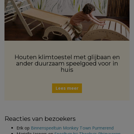
Houten klimtoestel met glijbaan en
ander duurzaam speelgoed voor in
huis
Lees meer
Reacties van bezoekers
Erik
op
Binnenspeeltuin Monkey Town Purmerend
Marielle Jaspers
op
Speeltuin bij Theehuis Rhijnauwen