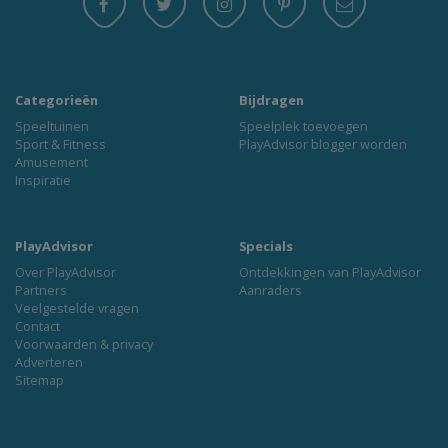
Categorieën
Bijdragen
Speeltuinen
Speelplek toevoegen
Sport & Fitness
PlayAdvisor blogger worden
Amusement
Inspiratie
PlayAdvisor
Specials
Over PlayAdvisor
Ontdekkingen van PlayAdvisor
Partners
Aanraders
Veelgestelde vragen
Contact
Voorwaarden & privacy
Adverteren
Sitemap