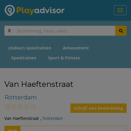
Toggl
navig
(Indoor) speeltuinen
Amusement
Speeltuinen
Sport & Fitness
Van Haeftenstraat
Rotterdam
Schrijf een beoordeling
Van Haeftenstraat ,
Rotterdam