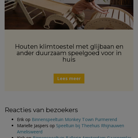
Houten klimtoestel met glijbaan en
ander duurzaam speelgoed voor in
huis
Lees meer
Reacties van bezoekers
Erik
op
Binnenspeeltuin Monkey Town Purmerend
Marielle Jaspers
op
Speeltuin bij Theehuis Rhijnauwen
Amelisweerd
Kick
op
Binnenspeeltuin Ballorig Amsterdam Gaasperplas