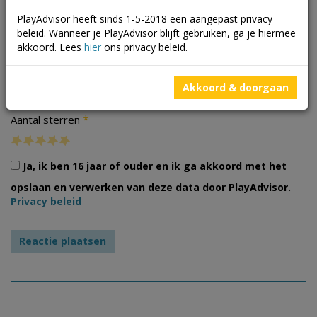
PlayAdvisor heeft sinds 1-5-2018 een aangepast privacy
beleid. Wanneer je PlayAdvisor blijft gebruiken, ga je hiermee
akkoord. Lees
hier
ons privacy beleid.
Foto's
Akkoord & doorgaan
*
Aantal sterren
Ja, ik ben 16 jaar of ouder en ik ga akkoord met het
opslaan en verwerken van deze data door PlayAdvisor.
Privacy beleid