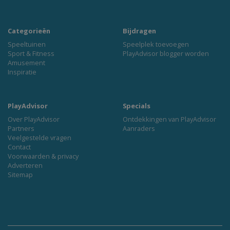
Categorieën
Bijdragen
Speeltuinen
Speelplek toevoegen
Sport & Fitness
PlayAdvisor blogger worden
Amusement
Inspiratie
PlayAdvisor
Specials
Over PlayAdvisor
Ontdekkingen van PlayAdvisor
Partners
Aanraders
Veelgestelde vragen
Contact
Voorwaarden & privacy
Adverteren
Sitemap