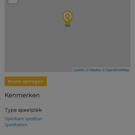
Leaflet
| ©
Mapbox
©
OpenStreetMap
Route opvragen
Kenmerken
Type speelplek
Openbare speeltuin
Speeltuinen