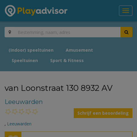
Toggl
navig
(Indoor) speeltuinen
Amusement
Speeltuinen
Sport & Fitness
van Loonstraat 130 8932 AV
Leeuwarden
Schrijf een beoordeling
,
Leeuwarden