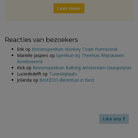
Lees meer
Reacties van bezoekers
Erik
op
Binnenspeeltuin Monkey Town Purmerend
Marielle Jaspers
op
Speeltuin bij Theehuis Rhijnauwen
Amelisweerd
Kick
op
Binnenspeeltuin Ballorig Amsterdam Gaasperplas
Luciededelft
op
Tunesiëplaats
Jolanda
op
BestZOO dierentuin in Best
Like ons