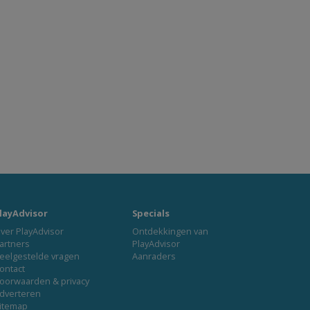
layAdvisor
Specials
ver PlayAdvisor
Ontdekkingen van
artners
PlayAdvisor
eelgestelde vragen
Aanraders
ontact
oorwaarden & privacy
dverteren
itemap