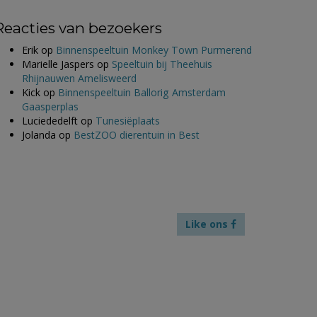
Reacties van bezoekers
Erik
op
Binnenspeeltuin Monkey Town Purmerend
Marielle Jaspers
op
Speeltuin bij Theehuis
Rhijnauwen Amelisweerd
Kick
op
Binnenspeeltuin Ballorig Amsterdam
Gaasperplas
Luciededelft
op
Tunesiëplaats
Jolanda
op
BestZOO dierentuin in Best
Like ons