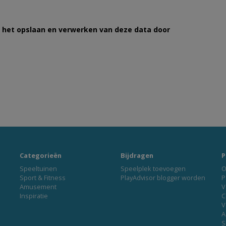
et het opslaan en verwerken van deze data door
Categorieën
Bijdragen
P
Speeltuinen
Speelplek toevoegen
O
Sport & Fitness
PlayAdvisor blogger worden
P
Amusement
V
Inspiratie
C
V
A
S