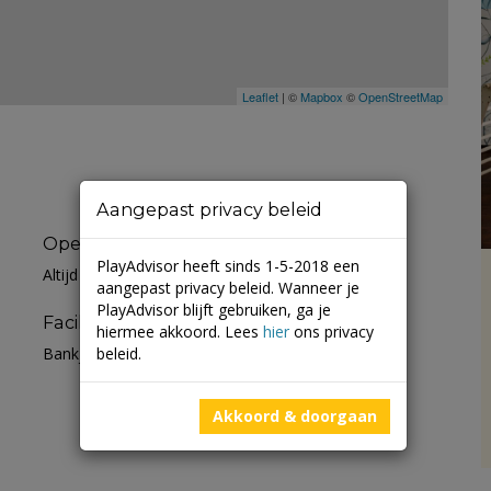
Leaflet
| ©
Mapbox
©
OpenStreetMap
Aangepast privacy beleid
Openingstijden
PlayAdvisor heeft sinds 1-5-2018 een
Altijd open
aangepast privacy beleid. Wanneer je
PlayAdvisor blijft gebruiken, ga je
Faciliteiten
hiermee akkoord. Lees
hier
ons privacy
beleid.
Bankje
Akkoord & doorgaan