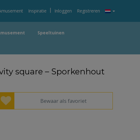
|
Amusement
Inspiratie
Inloggen
Registreren
Amusement
Speeltuinen
ivity square – Sporkenhout
Bewaar als favoriet