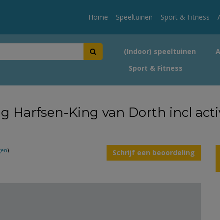
Home
Speeltuinen
Sport & Fitness
(Indoor) speeltuinen
Sport & Fitness
ng Harfsen-King van Dorth incl act
gen
)
Schrijf een beoordeling