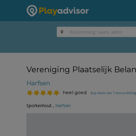
Vereniging Plaatselijk Bela
Harfsen
heel goed
(
op basis van 1 beoordelin
Sporkenhout ,
Harfsen