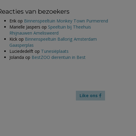
Reacties van bezoekers
Erik
op
Binnenspeeltuin Monkey Town Purmerend
Marielle Jaspers
op
Speeltuin bij Theehuis
Rhijnauwen Amelisweerd
Kick
op
Binnenspeeltuin Ballorig Amsterdam
Gaasperplas
Luciededelft
op
Tunesiëplaats
Jolanda
op
BestZOO dierentuin in Best
Like ons