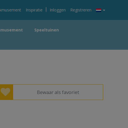
|
Amusement
Inspiratie
Inloggen
Registreren
Amusement
Speeltuinen
Bewaar als favoriet