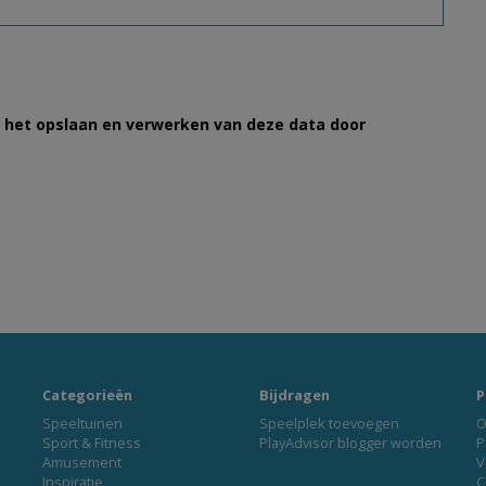
et het opslaan en verwerken van deze data door
Categorieën
Bijdragen
P
Speeltuinen
Speelplek toevoegen
O
Sport & Fitness
PlayAdvisor blogger worden
P
Amusement
V
Inspiratie
C