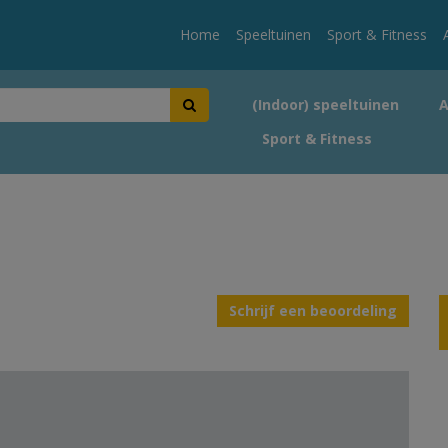
Home
Speeltuinen
Sport & Fitness
(Indoor) speeltuinen
Sport & Fitness
Schrijf een beoordeling