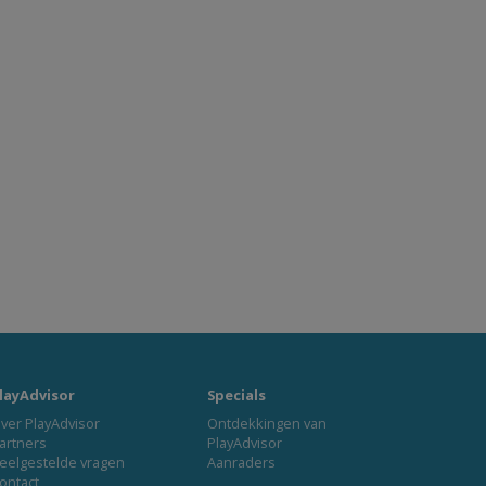
layAdvisor
Specials
ver PlayAdvisor
Ontdekkingen van
artners
PlayAdvisor
eelgestelde vragen
Aanraders
ontact