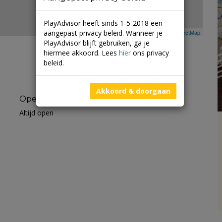
PlayAdvisor heeft sinds 1-5-2018 een
aangepast privacy beleid. Wanneer je
Leaflet
| ©
Mapbox
©
OpenStreetMap
PlayAdvisor blijft gebruiken, ga je
hiermee akkoord. Lees
hier
ons privacy
beleid.
Akkoord & doorgaan
Openingstijden
Altijd open