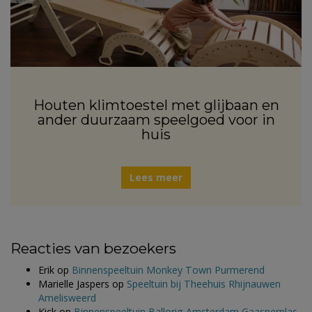
Houten klimtoestel met glijbaan en
ander duurzaam speelgoed voor in
huis
Lees meer
Reacties van bezoekers
Erik
op
Binnenspeeltuin Monkey Town Purmerend
Marielle Jaspers
op
Speeltuin bij Theehuis Rhijnauwen
Amelisweerd
Kick
op
Binnenspeeltuin Ballorig Amsterdam Gaasperplas