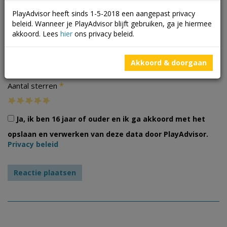
PlayAdvisor heeft sinds 1-5-2018 een aangepast privacy
beleid. Wanneer je PlayAdvisor blijft gebruiken, ga je hiermee
akkoord. Lees
hier
ons privacy beleid.
Foto's
Akkoord & doorgaan
*
Aantal sterren
Ja, ik ben 16 jaar of ouder en ik ga akkoord met het
opslaan en verwerken van deze data door PlayAdvisor.
Privacy beleid