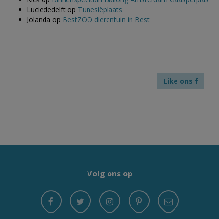
Luciededelft
op
Tunesiëplaats
Jolanda
op
BestZOO dierentuin in Best
Like ons
Volg ons op