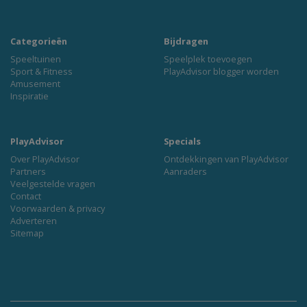
Categorieën
Bijdragen
Speeltuinen
Speelplek toevoegen
Sport & Fitness
PlayAdvisor blogger worden
Amusement
Inspiratie
PlayAdvisor
Specials
Over PlayAdvisor
Ontdekkingen van PlayAdvisor
Partners
Aanraders
Veelgestelde vragen
Contact
Voorwaarden & privacy
Adverteren
Sitemap