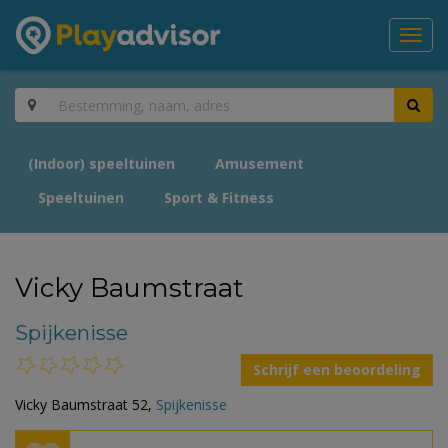
Toggl
navig
(Indoor) speeltuinen
Amusement
Speeltuinen
Sport & Fitness
Vicky Baumstraat
Spijkenisse
Schrijf een beoordeling
Vicky Baumstraat 52,
Spijkenisse