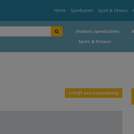
Home
Speeltuinen
Sport & Fitness
(Indoor) speeltuinen
Sport & Fitness
Schrijf een beoordeling