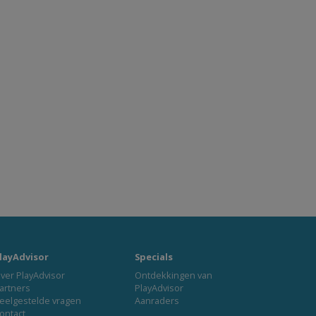
layAdvisor
Specials
ver PlayAdvisor
Ontdekkingen van
artners
PlayAdvisor
eelgestelde vragen
Aanraders
ontact