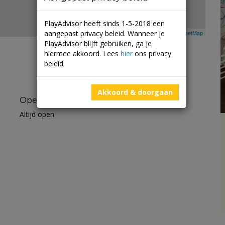
PlayAdvisor heeft sinds 1-5-2018 een
aangepast privacy beleid. Wanneer je
Leaflet
| ©
Mapbox
©
OpenStreetMap
PlayAdvisor blijft gebruiken, ga je
hiermee akkoord. Lees
hier
ons privacy
beleid.
Akkoord & doorgaan
Openingstijden
Altijd open