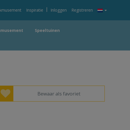
|
Amusement
Inspiratie
Inloggen
Registreren
Amusement
Speeltuinen
Bewaar als favoriet