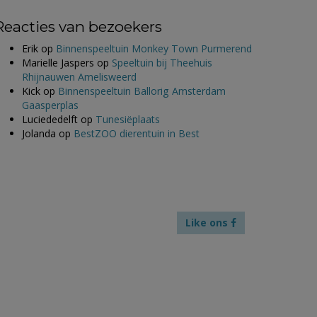
Reacties van bezoekers
Erik
op
Binnenspeeltuin Monkey Town Purmerend
Marielle Jaspers
op
Speeltuin bij Theehuis
Rhijnauwen Amelisweerd
Kick
op
Binnenspeeltuin Ballorig Amsterdam
Gaasperplas
Luciededelft
op
Tunesiëplaats
Jolanda
op
BestZOO dierentuin in Best
Like ons