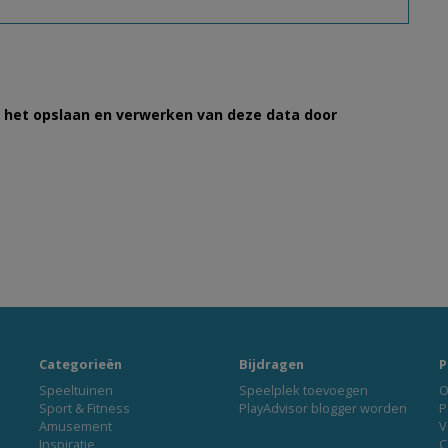
et het opslaan en verwerken van deze data door
Categorieën
Bijdragen
P
Speeltuinen
Speelplek toevoegen
O
Sport & Fitness
PlayAdvisor blogger worden
P
Amusement
V
Inspiratie
C