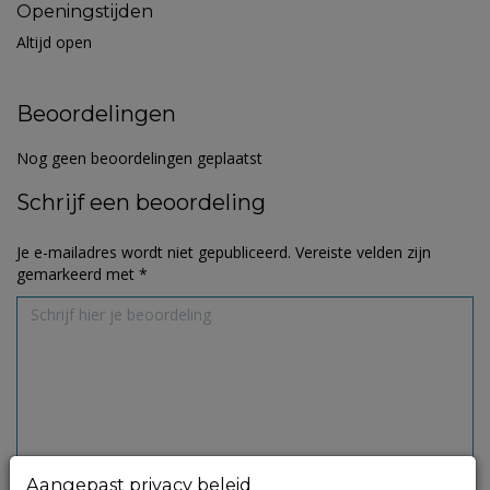
Openingstijden
Altijd open
Beoordelingen
Nog geen beoordelingen geplaatst
Schrijf een beoordeling
Je e-mailadres wordt niet gepubliceerd.
Vereiste velden zijn
gemarkeerd met
*
Aangepast privacy beleid