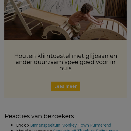
Houten klimtoestel met glijbaan en
ander duurzaam speelgoed voor in
huis
Lees meer
Reacties van bezoekers
Erik
op
Binnenspeeltuin Monkey Town Purmerend
Marielle Jaspers
op
Speeltuin bij Theehuis Rhijnauwen