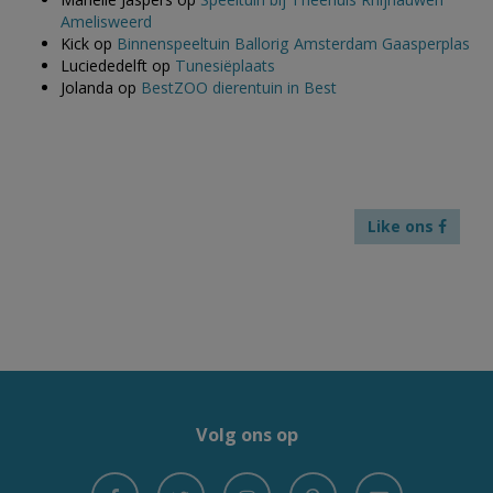
Amelisweerd
Kick
op
Binnenspeeltuin Ballorig Amsterdam Gaasperplas
Luciededelft
op
Tunesiëplaats
Jolanda
op
BestZOO dierentuin in Best
Like ons
Volg ons op