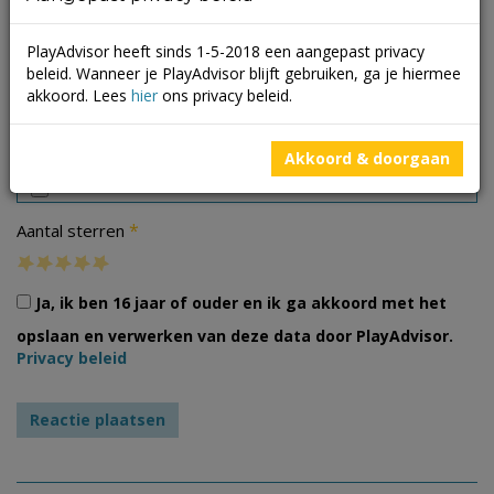
PlayAdvisor heeft sinds 1-5-2018 een aangepast privacy
beleid. Wanneer je PlayAdvisor blijft gebruiken, ga je hiermee
akkoord. Lees
hier
ons privacy beleid.
Foto's
Akkoord & doorgaan
*
Aantal sterren
Ja, ik ben 16 jaar of ouder en ik ga akkoord met het
opslaan en verwerken van deze data door PlayAdvisor.
Privacy beleid