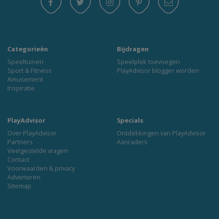
Categorieën
Bijdragen
Speeltuinen
Speelplek toevoegen
Sport & Fitness
PlayAdvisor blogger worden
Amusement
Inspiratie
PlayAdvisor
Specials
Over PlayAdvisor
Ontdekkingen van PlayAdvisor
Partners
Aanraders
Veelgestelde vragen
Contact
Voorwaarden & privacy
Adverteren
Sitemap