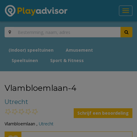
Toggl
navig
(Indoor) speeltuinen
Amusement
Speeltuinen
Sport & Fitness
Vlambloemlaan-4
Utrecht
Schrijf een beoordeling
Vlambloemlaan ,
Utrecht