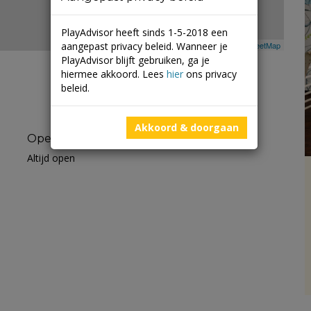
PlayAdvisor heeft sinds 1-5-2018 een
aangepast privacy beleid. Wanneer je
Leaflet
| ©
Mapbox
©
OpenStreetMap
PlayAdvisor blijft gebruiken, ga je
hiermee akkoord. Lees
hier
ons privacy
beleid.
Akkoord & doorgaan
Openingstijden
Altijd open