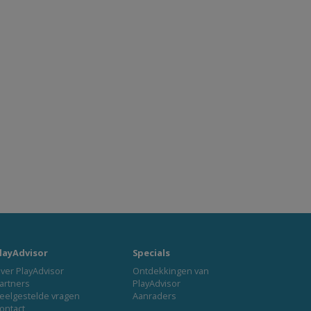
layAdvisor
Specials
ver PlayAdvisor
Ontdekkingen van
artners
PlayAdvisor
eelgestelde vragen
Aanraders
ontact