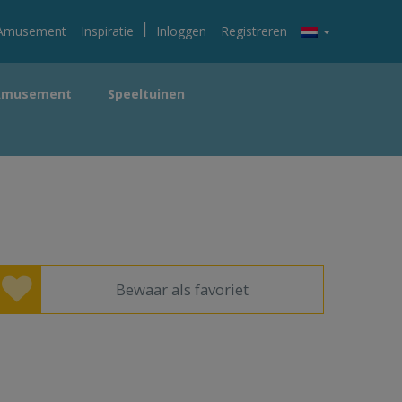
|
Amusement
Inspiratie
Inloggen
Registreren
Amusement
Speeltuinen
Bewaar als favoriet