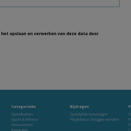
et het opslaan en verwerken van deze data door
Categorieën
Bijdragen
P
Speeltuinen
Speelplek toevoegen
O
Sport & Fitness
PlayAdvisor blogger worden
P
Amusement
V
Inspiratie
C