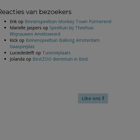
Reacties van bezoekers
Erik
op
Binnenspeeltuin Monkey Town Purmerend
Marielle Jaspers
op
Speeltuin bij Theehuis
Rhijnauwen Amelisweerd
Kick
op
Binnenspeeltuin Ballorig Amsterdam
Gaasperplas
Luciededelft
op
Tunesiëplaats
Jolanda
op
BestZOO dierentuin in Best
Like ons