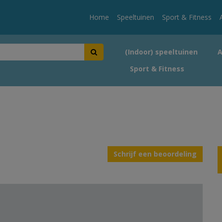
Home
Speeltuinen
Sport & Fitness
(Indoor) speeltuinen
Sport & Fitness
Schrijf een beoordeling