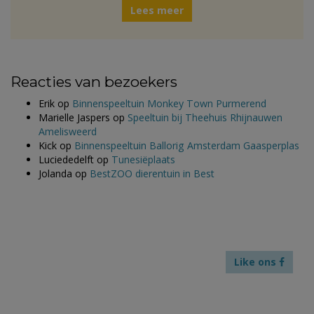
Lees meer
Reacties van bezoekers
Erik
op
Binnenspeeltuin Monkey Town Purmerend
Marielle Jaspers
op
Speeltuin bij Theehuis Rhijnauwen
Amelisweerd
Kick
op
Binnenspeeltuin Ballorig Amsterdam Gaasperplas
Luciededelft
op
Tunesiëplaats
Jolanda
op
BestZOO dierentuin in Best
Like ons