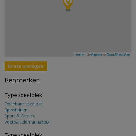
Leaflet
| ©
Mapbox
©
OpenStreetMap
Route opvragen
Kenmerken
Type speelplek
Openbare speeltuin
Speeltuinen
Sport & Fitness
Voetbalveld/Pannakooi
Type speelplek