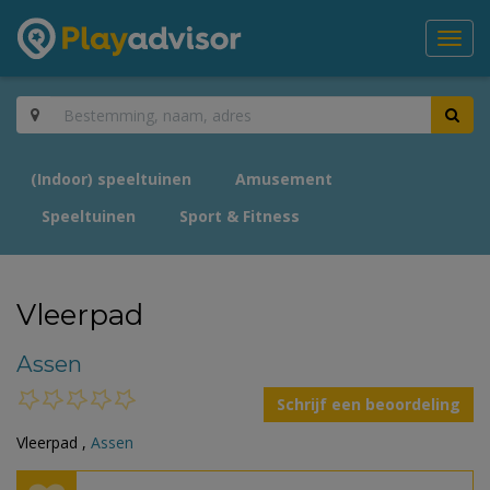
Toggl
navig
(Indoor) speeltuinen
Amusement
Speeltuinen
Sport & Fitness
Vleerpad
Assen
Schrijf een beoordeling
Vleerpad ,
Assen