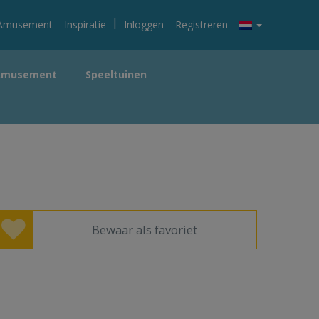
|
Amusement
Inspiratie
Inloggen
Registreren
Amusement
Speeltuinen
Bewaar als favoriet