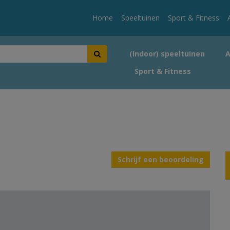
Home
Speeltuinen
Sport & Fitness
(Indoor) speeltuinen
Sport & Fitness
Schrijf een beoordeling