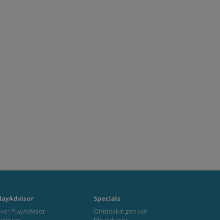
layAdvisor
Specials
ver PlayAdvisor
Ontdekkingen van