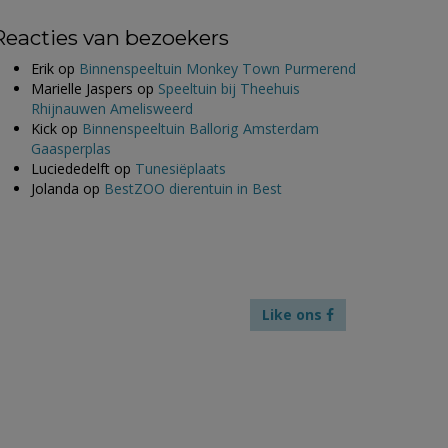
Reacties van bezoekers
Erik
op
Binnenspeeltuin Monkey Town Purmerend
Marielle Jaspers
op
Speeltuin bij Theehuis
Rhijnauwen Amelisweerd
Kick
op
Binnenspeeltuin Ballorig Amsterdam
Gaasperplas
Luciededelft
op
Tunesiëplaats
Jolanda
op
BestZOO dierentuin in Best
Like ons