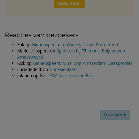
Lees meer
Reacties van bezoekers
Erik
op
Binnenspeeltuin Monkey Town Purmerend
Marielle Jaspers
op
Speeltuin bij Theehuis Rhijnauwen
Amelisweerd
Kick
op
Binnenspeeltuin Ballorig Amsterdam Gaasperplas
Luciededelft
op
Tunesiëplaats
Jolanda
op
BestZOO dierentuin in Best
Like ons