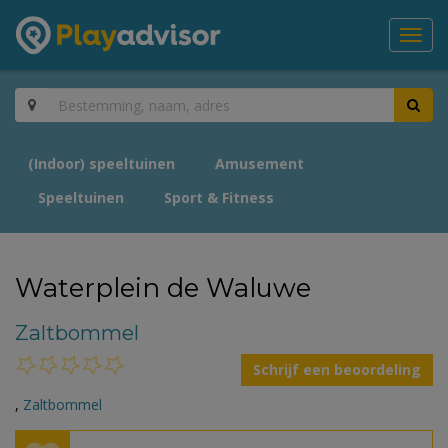
Toggl
navig
(Indoor) speeltuinen
Amusement
Speeltuinen
Sport & Fitness
Waterplein de Waluwe
Zaltbommel
Schrijf een beoordeling
,
Zaltbommel