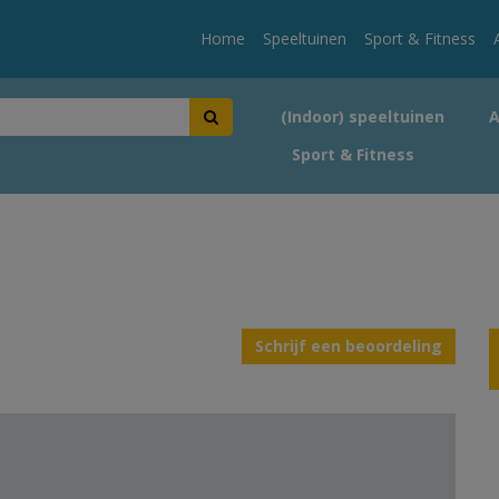
Home
Speeltuinen
Sport & Fitness
(Indoor) speeltuinen
Sport & Fitness
Schrijf een beoordeling