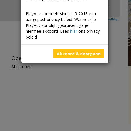
PlayAdvisor heeft sinds 1-5-2018 een
aangepast privacy beleid. Wanneer je
Leaflet
| ©
Mapbox
©
OpenStreetMap
PlayAdvisor blijft gebruiken, ga je
hiermee akkoord. Lees
hier
ons privacy
beleid.
Akkoord & doorgaan
Openingstijden
Altijd open