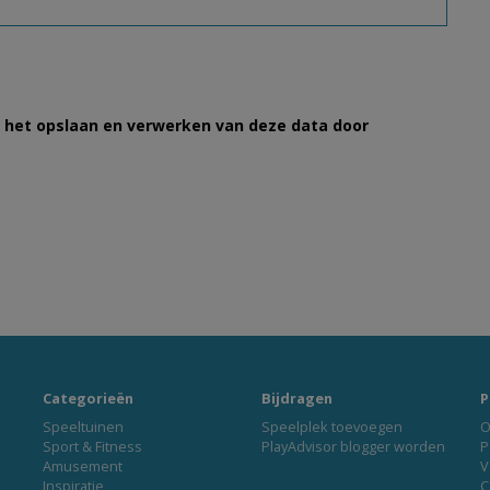
et het opslaan en verwerken van deze data door
Categorieën
Bijdragen
P
Speeltuinen
Speelplek toevoegen
O
Sport & Fitness
PlayAdvisor blogger worden
P
Amusement
V
Inspiratie
C