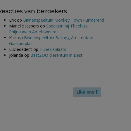
Reacties van bezoekers
Erik
op
Binnenspeeltuin Monkey Town Purmerend
Marielle Jaspers
op
Speeltuin bij Theehuis
Rhijnauwen Amelisweerd
Kick
op
Binnenspeeltuin Ballorig Amsterdam
Gaasperplas
Luciededelft
op
Tunesiëplaats
Jolanda
op
BestZOO dierentuin in Best
Like ons