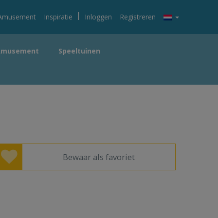
|
Amusement
Inspiratie
Inloggen
Registreren
Amusement
Speeltuinen
Bewaar als favoriet