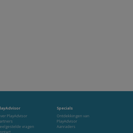
layAdvisor
Specials
ver PlayAdvisor
Ontdekkingen van
artners
PlayAdvisor
eelgestelde vragen
Aanraders
ontact