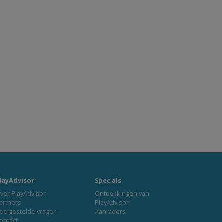
layAdvisor
Specials
ver PlayAdvisor
Ontdekkingen van
artners
PlayAdvisor
eelgestelde vragen
Aanraders
ontact