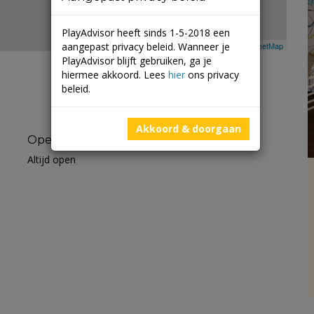
PlayAdvisor heeft sinds 1-5-2018 een
aangepast privacy beleid. Wanneer je
Leaflet
| ©
Mapbox
©
OpenStreetMap
PlayAdvisor blijft gebruiken, ga je
hiermee akkoord. Lees
hier
ons privacy
beleid.
Akkoord & doorgaan
Openingstijden
Altijd open