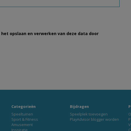
et het opslaan en verwerken van deze data door
Categorieën
Bijdragen
P
Speeltuinen
Speelplek toevoegen
O
Sport & Fitness
PlayAdvisor blogger worden
P
Amusement
V
Inspiratie
C