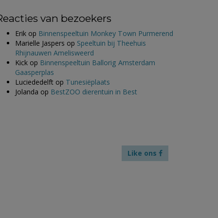
Reacties van bezoekers
Erik
op
Binnenspeeltuin Monkey Town Purmerend
Marielle Jaspers
op
Speeltuin bij Theehuis
Rhijnauwen Amelisweerd
Kick
op
Binnenspeeltuin Ballorig Amsterdam
Gaasperplas
Luciededelft
op
Tunesiëplaats
Jolanda
op
BestZOO dierentuin in Best
Like ons