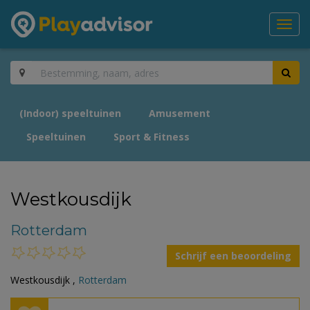
Toggl
navig
(Indoor) speeltuinen
Amusement
Speeltuinen
Sport & Fitness
Westkousdijk
Rotterdam
Schrijf een beoordeling
Westkousdijk ,
Rotterdam