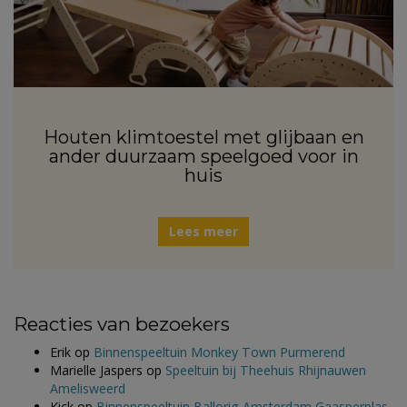
Houten klimtoestel met glijbaan en
ander duurzaam speelgoed voor in
huis
Lees meer
Reacties van bezoekers
Erik
op
Binnenspeeltuin Monkey Town Purmerend
Marielle Jaspers
op
Speeltuin bij Theehuis Rhijnauwen
Amelisweerd
Kick
op
Binnenspeeltuin Ballorig Amsterdam Gaasperplas