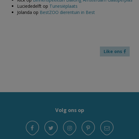
Luciededelft
op
Tunesiëplaats
Jolanda
op
BestZOO dierentuin in Best
Like ons
Volg ons op