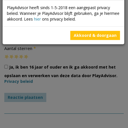
PlayAdvisor heeft sinds 1-5-2018 een aangepast privacy
beleid. Wanneer je PlayAdvisor blijft gebruiken, ga je hiermee
akkoord. Lees
hier
ons privacy beleid.
Foto's
Akkoord & doorgaan
*
Aantal sterren
Ja, ik ben 16 jaar of ouder en ik ga akkoord met het
opslaan en verwerken van deze data door PlayAdvisor.
Privacy beleid