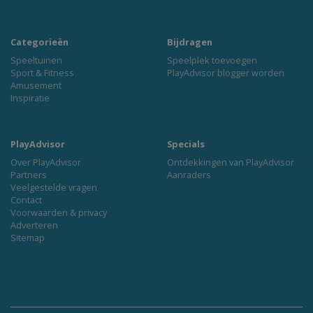
Categorieën
Bijdragen
Speeltuinen
Speelplek toevoegen
Sport & Fitness
PlayAdvisor blogger worden
Amusement
Inspiratie
PlayAdvisor
Specials
Over PlayAdvisor
Ontdekkingen van PlayAdvisor
Partners
Aanraders
Veelgestelde vragen
Contact
Voorwaarden & privacy
Adverteren
Sitemap