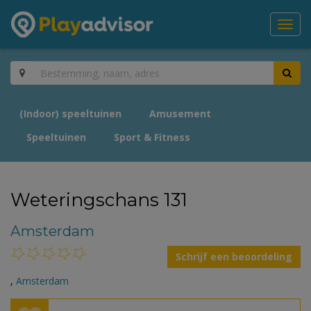
Toggl
navig
(Indoor) speeltuinen
Amusement
Speeltuinen
Sport & Fitness
Weteringschans 131
Amsterdam
Schrijf een beoordeling
,
Amsterdam