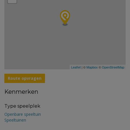
Leaflet
| ©
Mapbox
©
OpenStreetMap
Route opvragen
Kenmerken
Type speelplek
Openbare speeltuin
Speeltuinen