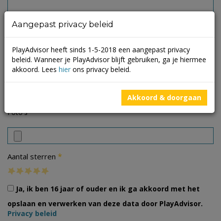
Aangepast privacy beleid
PlayAdvisor heeft sinds 1-5-2018 een aangepast privacy
beleid. Wanneer je PlayAdvisor blijft gebruiken, ga je hiermee
akkoord. Lees
hier
ons privacy beleid.
Akkoord & doorgaan
Foto's
*
Aantal sterren
Ja, ik ben 16 jaar of ouder en ik ga akkoord met het
opslaan en verwerken van deze data door PlayAdvisor.
Privacy beleid