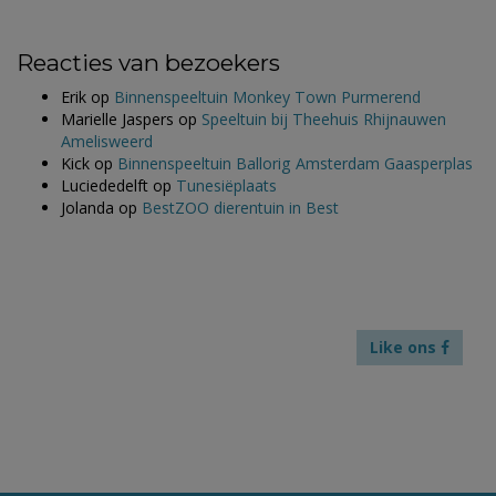
Reacties van bezoekers
Erik
op
Binnenspeeltuin Monkey Town Purmerend
Marielle Jaspers
op
Speeltuin bij Theehuis Rhijnauwen
Amelisweerd
Kick
op
Binnenspeeltuin Ballorig Amsterdam Gaasperplas
Luciededelft
op
Tunesiëplaats
Jolanda
op
BestZOO dierentuin in Best
Like ons