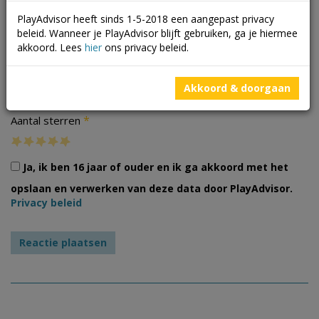
PlayAdvisor heeft sinds 1-5-2018 een aangepast privacy
beleid. Wanneer je PlayAdvisor blijft gebruiken, ga je hiermee
akkoord. Lees
hier
ons privacy beleid.
Foto's
Akkoord & doorgaan
*
Aantal sterren
Ja, ik ben 16 jaar of ouder en ik ga akkoord met het
opslaan en verwerken van deze data door PlayAdvisor.
Privacy beleid