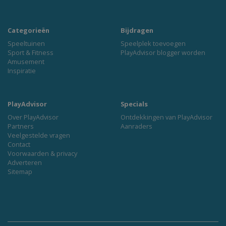
Categorieën
Bijdragen
Speeltuinen
Speelplek toevoegen
Sport & Fitness
PlayAdvisor blogger worden
Amusement
Inspiratie
PlayAdvisor
Specials
Over PlayAdvisor
Ontdekkingen van PlayAdvisor
Partners
Aanraders
Veelgestelde vragen
Contact
Voorwaarden & privacy
Adverteren
Sitemap