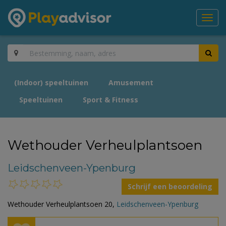
Toggl
navig
(Indoor) speeltuinen
Amusement
Speeltuinen
Sport & Fitness
Wethouder Verheulplantsoen
Leidschenveen-Ypenburg
Schrijf een beoordeling
Wethouder Verheulplantsoen 20,
Leidschenveen-Ypenburg