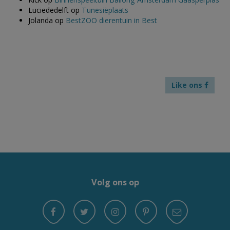
Luciededelft
op
Tunesiëplaats
Jolanda
op
BestZOO dierentuin in Best
Like ons
Volg ons op