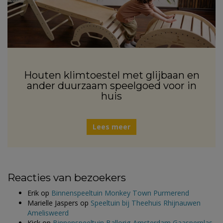
Houten klimtoestel met glijbaan en
ander duurzaam speelgoed voor in
huis
Lees meer
Reacties van bezoekers
Erik
op
Binnenspeeltuin Monkey Town Purmerend
Marielle Jaspers
op
Speeltuin bij Theehuis Rhijnauwen
Amelisweerd
Kick
op
Binnenspeeltuin Ballorig Amsterdam Gaasperplas