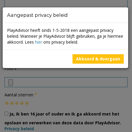
Aangepast privacy beleid
PlayAdvisor heeft sinds 1-5-2018 een aangepast privacy
beleid. Wanneer je PlayAdvisor blijft gebruiken, ga je hiermee
akkoord. Lees
hier
ons privacy beleid.
Akkoord & doorgaan
Foto's
*
Aantal sterren
Ja, ik ben 16 jaar of ouder en ik ga akkoord met het
opslaan en verwerken van deze data door PlayAdvisor.
Privacy beleid