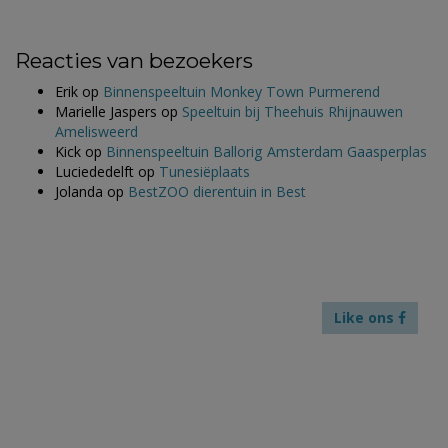
Reacties van bezoekers
Erik
op
Binnenspeeltuin Monkey Town Purmerend
Marielle Jaspers
op
Speeltuin bij Theehuis Rhijnauwen
Amelisweerd
Kick
op
Binnenspeeltuin Ballorig Amsterdam Gaasperplas
Luciededelft
op
Tunesiëplaats
Jolanda
op
BestZOO dierentuin in Best
Like ons