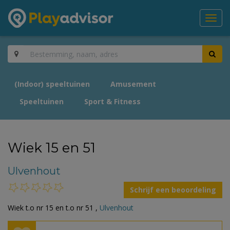
Toggl
navig
(Indoor) speeltuinen
Amusement
Speeltuinen
Sport & Fitness
Wiek 15 en 51
Ulvenhout
Schrijf een beoordeling
Wiek t.o nr 15 en t.o nr 51 ,
Ulvenhout