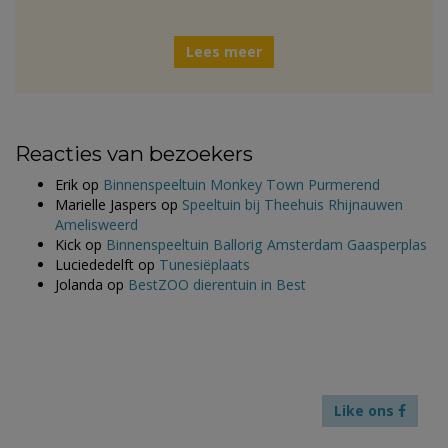
Lees meer
Reacties van bezoekers
Erik
op
Binnenspeeltuin Monkey Town Purmerend
Marielle Jaspers
op
Speeltuin bij Theehuis Rhijnauwen
Amelisweerd
Kick
op
Binnenspeeltuin Ballorig Amsterdam Gaasperplas
Luciededelft
op
Tunesiëplaats
Jolanda
op
BestZOO dierentuin in Best
Like ons