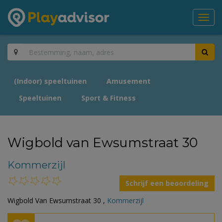
Toggl
navig
(Indoor) speeltuinen
Amusement
Speeltuinen
Sport & Fitness
Wigbold van Ewsumstraat 30
Kommerzijl
Schrijf een beoordeling
Wigbold Van Ewsumstraat 30 ,
Kommerzijl