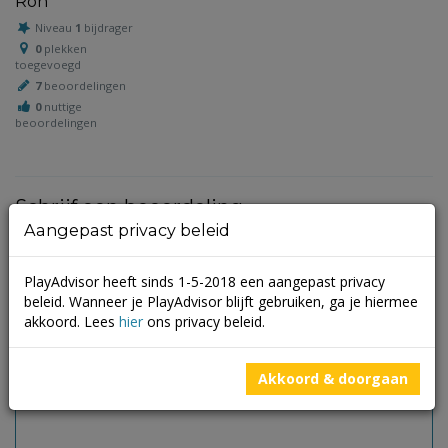
Ron
Niveau
1
bijdrager
0
plekken
toegevoegd
7
beoordelingen
0
nuttige
beoordelingen
Schrijf een beoordeling
Aangepast privacy beleid
Je e-mailadres wordt niet gepubliceerd.
Vereiste velden zijn
gemarkeerd met
*
PlayAdvisor heeft sinds 1-5-2018 een aangepast privacy
beleid. Wanneer je PlayAdvisor blijft gebruiken, ga je hiermee
akkoord. Lees
hier
ons privacy beleid.
Akkoord & doorgaan