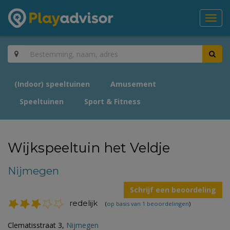
Toggl
navig
(Indoor) speeltuinen
Amusement
Speeltuinen
Sport & Fitness
Wijkspeeltuin het Veldje
Nijmegen
Schrijf een beoordeling
redelijk
(
op basis van 1 beoordelingen
)
Clematisstraat 3,
Nijmegen