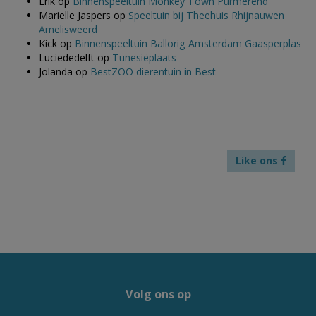
Erik
op
Binnenspeeltuin Monkey Town Purmerend
Marielle Jaspers
op
Speeltuin bij Theehuis Rhijnauwen
Amelisweerd
Kick
op
Binnenspeeltuin Ballorig Amsterdam Gaasperplas
Luciededelft
op
Tunesiëplaats
Jolanda
op
BestZOO dierentuin in Best
Like ons
Volg ons op