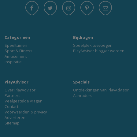
Categorieën
Bijdragen
Speeltuinen
Speelplek toevoegen
Sport & Fitness
PlayAdvisor blogger worden
Amusement
Inspiratie
PlayAdvisor
Specials
Over PlayAdvisor
Ontdekkingen van PlayAdvisor
Partners
Aanraders
Veelgestelde vragen
Contact
Voorwaarden & privacy
Adverteren
Sitemap