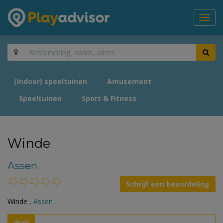
Toggl
navig
(Indoor) speeltuinen
Amusement
Speeltuinen
Sport & Fitness
Winde
Assen
Schrijf een beoordeling
Winde ,
Assen