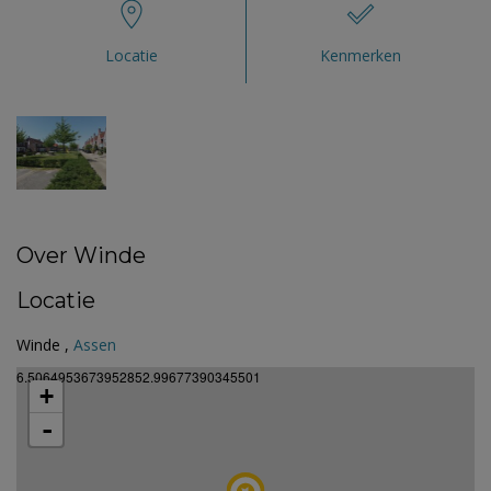
Locatie
Kenmerken
Over Winde
Locatie
Winde ,
Assen
6.5064953673952852.99677390345501
+
-