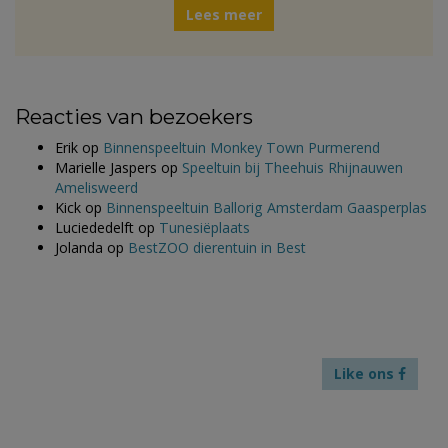
Lees meer
Reacties van bezoekers
Erik
op
Binnenspeeltuin Monkey Town Purmerend
Marielle Jaspers
op
Speeltuin bij Theehuis Rhijnauwen
Amelisweerd
Kick
op
Binnenspeeltuin Ballorig Amsterdam Gaasperplas
Luciededelft
op
Tunesiëplaats
Jolanda
op
BestZOO dierentuin in Best
Like ons